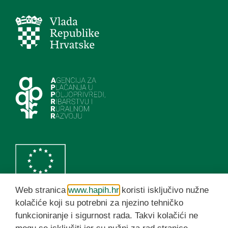
Web stranica
www.hapih.hr
koristi isključivo nužne
kolačiće koji su potrebni za njezino tehničko
funkcioniranje i sigurnost rada. Takvi kolačići ne
HAPIH YouTube kanal