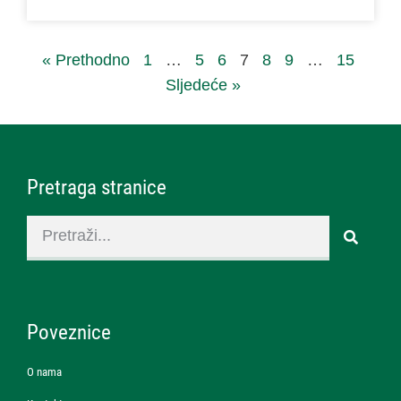
« Prethodno
1
…
5
6
7
8
9
…
15
Sljedeće »
Pretraga stranice
Poveznice
O nama