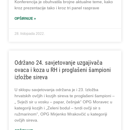
Konferencija je obuhvatila brojne aktualne teme, kako
kroz prezentacije tako i kroz tri panel rasprave
OPŠIRNIJE »
28. listopada 2022.
Održano 24. savjetovanje uzgajivača
ovaca i koza u RH i proglašeni šampioni
izložbe sireva
U sklopu savjetovanja održana je i 23. Izložba
hrvatskih ovčjih i kozjih sireva te proglašeni šampioni –
„ Svježi sir u vosku – papar, češnjak“ OPG Moravec u
kategoriji kozjih i „Zeleni bodul – tvrdi ovčji sir s
ružmarinom“, OPG Mirjenko Mrakovčić u kategoriji
ovčjih sireva.