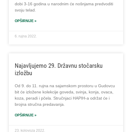
dobi 3-16 godina u narodnim će nošnjama predvoditi
svoju telad.
OPŠIRNIJE »
6. rujna 2022.
Najavljujemo 29. Državnu stočarsku
izložbu
Od 9. do 11. rujna na sajamskom prostoru u Gudovcu
bit će izložene kolekcije goveda, svinja, konja, ovaca,
koza, peradi i pčela. Stručnjaci HAPIH-a održat će i
brojna stručna predavanja.
OPŠIRNIJE »
23. kolovoza 2022.