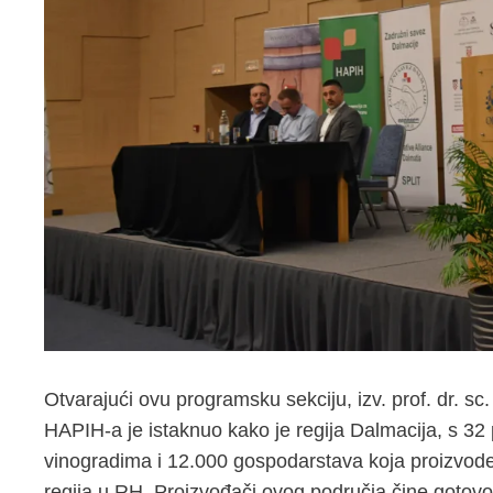
Otvarajući ovu programsku sekciju, izv. prof. dr. sc
HAPIH-a je istaknuo kako je regija Dalmacija, s 32
vinogradima i 12.000 gospodarstava koja proizvode
regija u RH. Proizvođači ovog područja čine gotov