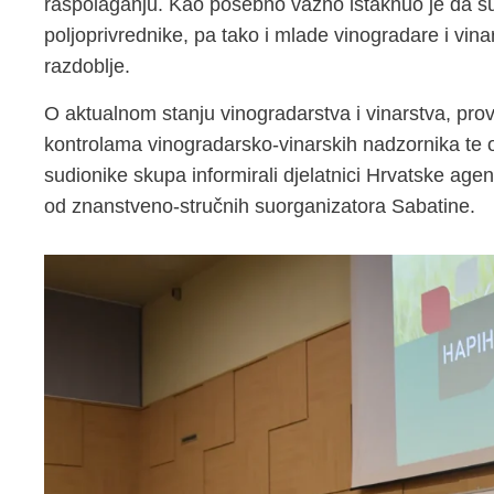
raspolaganju. Kao posebno važno istaknuo je da su
poljoprivrednike, pa tako i mlade vinogradare i vi
razdoblje.
O aktualnom stanju vinogradarstva i vinarstva, prov
kontrolama vinogradarsko-vinarskih nadzornika te o
sudionike skupa informirali djelatnici Hrvatske age
od znanstveno-stručnih suorganizatora Sabatine.