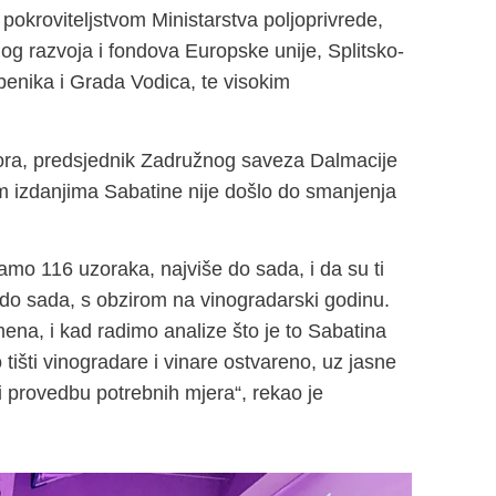
pokroviteljstvom Ministarstva poljoprivrede,
nog razvoja i fondova Europske unije, Splitsko-
benika i Grada Vodica, te visokim
tora, predsjednik Zadružnog saveza Dalmacije
m izdanjima Sabatine nije došlo do smanjenja
amo 116 uzoraka, najviše do sada, i da su ti
i do sada, s obzirom na vinogradarski godinu.
mena, i kad radimo analize što je to Sabatina
tišti vinogradare i vinare ostvareno, uz jasne
i provedbu potrebnih mjera“, rekao je