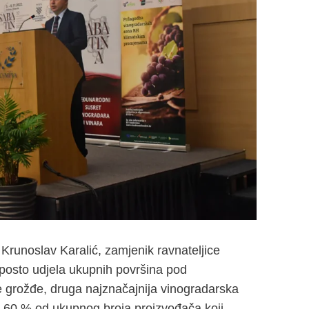
. Krunoslav Karalić, zamjenik ravnateljice
 posto udjela ukupnih površina pod
 grožđe, druga najznačajnija vinogradarska
o 60 % od ukupnog broja proizvođača koji