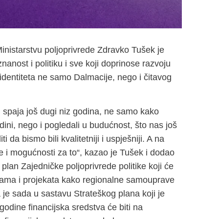
Ministarstvu poljoprivrede Zdravko Tušek je
anost i politiku i sve koji doprinose razvoju
identiteta ne samo Dalmacije, nego i čitavog
i spaja još dugi niz godina, ne samo kako
odini, nego i pogledali u budućnost, što nas još
da bismo bili kvalitetniji i uspješniji. A na
te i mogućnosti za to“, kazao je Tušek i dodao
 plan Zajedničke poljoprivrede politike koji će
ograma i projekata kako regionalne samouprave
 je sada u sastavu Strateškog plana koji je
odine financijska sredstva će biti na