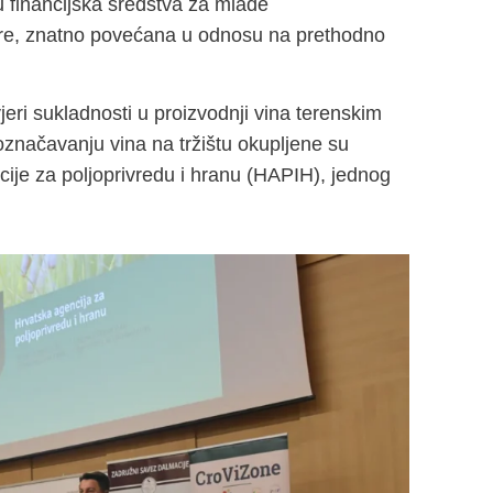
 financijska sredstva za mlade
nare, znatno povećana u odnosu na prethodno
jeri sukladnosti u proizvodnji vina terenskim
značavanju vina na tržištu okupljene su
ncije za poljoprivredu i hranu (HAPIH), jednog