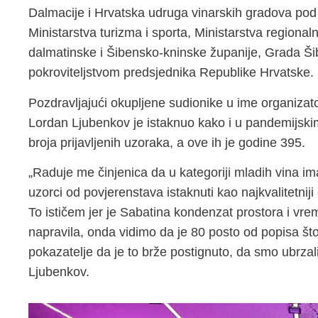
Dalmacije i Hrvatska udruga vinarskih gradova pod 
Ministarstva turizma i sporta, Ministarstva regional
dalmatinske i Šibensko-kninske županije, Grada Ši
pokroviteljstvom predsjednika Republike Hrvatske.
Pozdravljajući okupljene sudionike u ime organiza
Lordan Ljubenkov je istaknuo kako i u pandemijski
broja prijavljenih uzoraka, a ove ih je godine 395.
„Raduje me činjenica da u kategoriji mladih vina im
uzorci od povjerenstava istaknuti kao najkvalitetnij
To ističem jer je Sabatina kondenzat prostora i vre
napravila, onda vidimo da je 80 posto od popisa što 
pokazatelje da je to brže postignuto, da smo ubrzal
Ljubenkov.