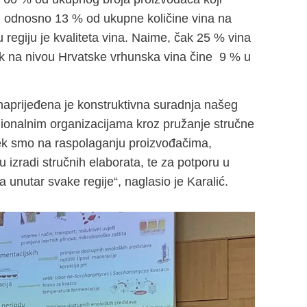
0 hl odnosno 13 % od ukupne količine vina na
 regiju je kvaliteta vina. Naime, čak 25 % vina
dok na nivou Hrvatske vrhunska vina čine 9 % u
naprijeđena je konstruktivna suradnja našeg
egionalnim organizacijama kroz pružanje stručne
jek smo na raspolaganju proizvođačima,
u izradi stručnih elaborata, te za potporu u
 unutar svake regije“, naglasio je Karalić.