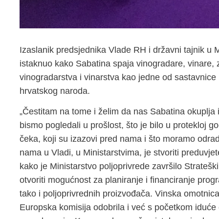
Izaslanik predsjednika Vlade RH i državni tajnik u 
istaknuo kako Sabatina spaja vinogradare, vinare, zn
vinogradarstva i vinarstva kao jedne od sastavnice 
hrvatskog naroda.
„Čestitam na tome i želim da nas Sabatina okuplja 
bismo pogledali u prošlost, što je bilo u protekloj g
čeka, koji su izazovi pred nama i što moramo odraditi 
nama u Vladi, u Ministarstvima, je stvoriti preduvje
kako je Ministarstvo poljoprivrede završilo Strateški
otvoriti mogućnost za planiranje i financiranje pr
tako i poljoprivrednih proizvođača. Vinska omotnica
Europska komisija odobrila i već s početkom iduće g