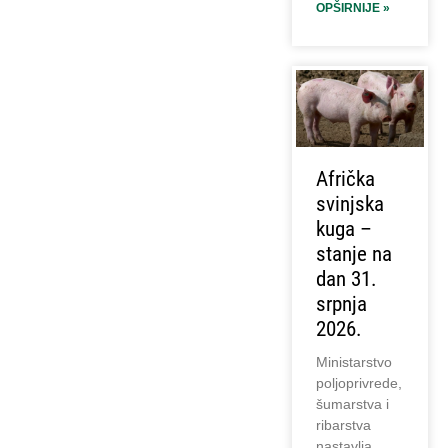
OPŠIRNIJE »
Afrička
svinjska
kuga –
stanje na
dan 31.
srpnja
2026.
Ministarstvo
poljoprivrede,
šumarstva i
ribarstva
nastavlja