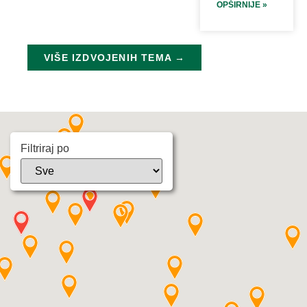
OPŠIRNIJE »
VIŠE IZDVOJENIH TEMA →
Filtriraj po