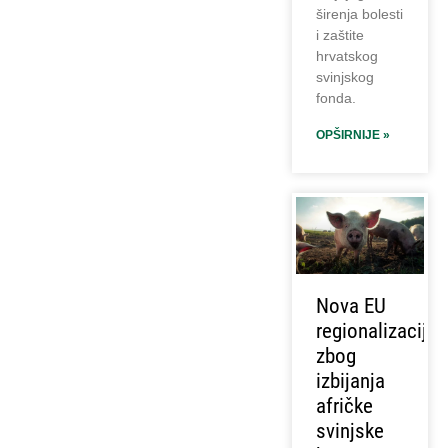
širenja bolesti
i zaštite
hrvatskog
svinjskog
fonda.
OPŠIRNIJE »
Nova EU
regionalizacija
zbog
izbijanja
afričke
svinjske