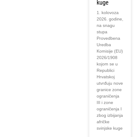
kuge
1. kolovoza
2026. godine,
na snagu
stupa
Provedbena
Uredba
Komisije (EU)
2026/1908
kojom se u
Republici
Hrvatskoj
utvrđuju nove
granice zone
ograničenja
III i zone
ograničenja I
zbog izbijanja
afričke
svinjske kuge