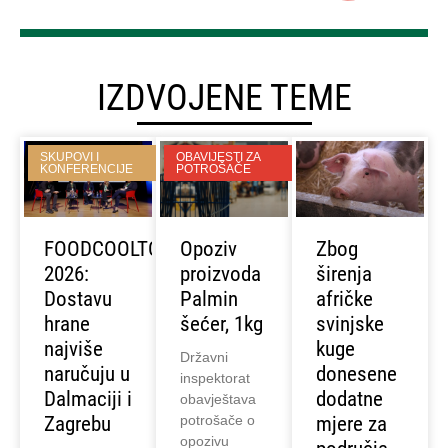
IZDVOJENE TEME
SKUPOVI I
OBAVIJESTI ZA
KONFERENCIJE
POTROŠAČE
FOODCOOLTOUR
Opoziv
Zbog
2026:
proizvoda
širenja
Dostavu
Palmin
afričke
hrane
šećer, 1kg
svinjske
najviše
kuge
Državni
naručuju u
donesene
inspektorat
Dalmaciji i
dodatne
obavještava
Zagrebu
potrošače o
mjere za
opozivu