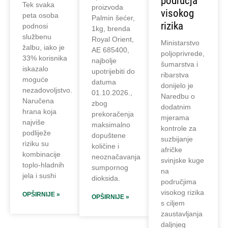
područja
Tek svaka
proizvoda
visokog
peta osoba
Palmin šećer,
rizika
podnosi
1kg, brenda
službenu
Royal Orient,
Ministarstvo
žalbu, iako je
AE 685400,
poljoprivrede,
33% korisnika
najbolje
šumarstva i
iskazalo
upotrijebiti do
ribarstva
moguće
datuma
donijelo je
nezadovoljstvo.
01.10.2026.,
Naredbu o
Naručena
zbog
dodatnim
hrana koja
prekoračenja
mjerama
najviše
maksimalno
kontrole za
podliježe
dopuštene
suzbijanje
riziku su
količine i
afričke
kombinacije
neoznačavanja
svinjske kuge
toplo-hladnih
sumpornog
na
jela i sushi
dioksida.
područjima
visokog rizika
OPŠIRNIJE »
OPŠIRNIJE »
s ciljem
zaustavljanja
daljnjeg