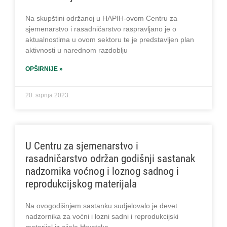
Na skupštini održanoj u HAPIH-ovom Centru za
sjemenarstvo i rasadničarstvo raspravljano je o
aktualnostima u ovom sektoru te je predstavljen plan
aktivnosti u narednom razdoblju
OPŠIRNIJE »
20. srpnja 2023.
U Centru za sjemenarstvo i
rasadničarstvo održan godišnji sastanak
nadzornika voćnog i loznog sadnog i
reprodukcijskog materijala
Na ovogodišnjem sastanku sudjelovalo je devet
nadzornika za voćni i lozni sadni i reprodukcijski
materijal iz cijele Hrvatske