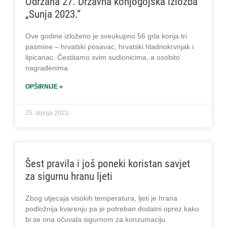
Održana 27. Državna konjogojska izložba
„Sunja 2023.“
Ove godine izloženo je sveukupno 56 grla konja tri
pasmine – hrvatski posavac, hrvatski hladnokrvnjak i
lipicanac. Čestitamo svim sudionicima, a osobito
nagrađenima
OPŠIRNIJE »
25. srpnja 2023.
Šest pravila i još poneki koristan savjet
za sigurnu hranu ljeti
Zbog utjecaja visokih temperatura, ljeti je hrana
podložnija kvarenju pa je potreban dodatni oprez kako
bi se ona očuvala sigurnom za konzumaciju.