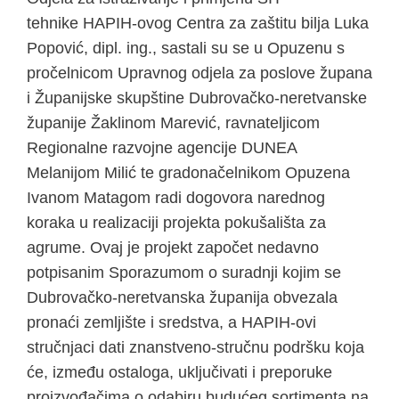
tehnike HAPIH-ovog Centra za zaštitu bilja Luka
Popović, dipl. ing., sastali su se u Opuzenu s
pročelnicom Upravnog odjela za poslove župana
i Županijske skupštine Dubrovačko-neretvanske
županije Žaklinom Marević, ravnateljicom
Regionalne razvojne agencije DUNEA
Melanijom Milić te gradonačelnikom Opuzena
Ivanom Matagom radi dogovora narednog
koraka u realizaciji projekta pokušališta za
agrume. Ovaj je projekt započet nedavno
potpisanim Sporazumom o suradnji kojim se
Dubrovačko-neretvanska županija obvezala
pronaći zemljište i sredstva, a HAPIH-ovi
stručnjaci dati znanstveno-stručnu podršku koja
će, između ostaloga, uključivati i preporuke
proizvođačima o odabiru budućeg sortimenta na