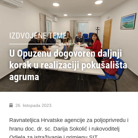
IZDVOJENE TEME
U Opuzenu dogovoren daljnji
korak u realizaciji pokušališta
agruma
26. listopada 2023.
Ravnateljica Hrvatske agencije za poljoprivredu i
hranu doc. dr. sc. Darija Sokolić i rukovoditelj
Odjela za istraživanje i primjenu SIT