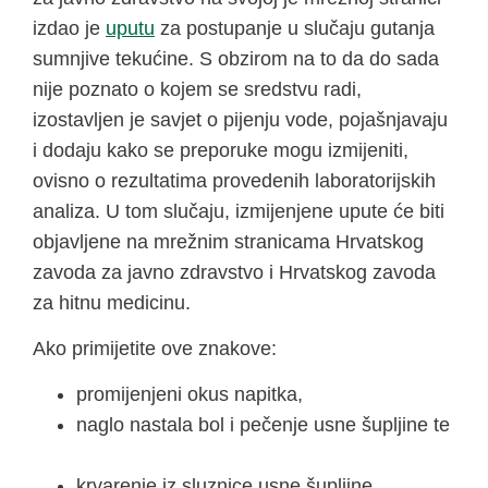
izdao je
uputu
za postupanje u slučaju gutanja
sumnjive tekućine. S obzirom na to da do sada
nije poznato o kojem se sredstvu radi,
izostavljen je savjet o pijenju vode, pojašnjavaju
i dodaju kako se preporuke mogu izmijeniti,
ovisno o rezultatima provedenih laboratorijskih
analiza. U tom slučaju, izmijenjene upute će biti
objavljene na mrežnim stranicama Hrvatskog
zavoda za javno zdravstvo i Hrvatskog zavoda
za hitnu medicinu.
Ako primijetite ove znakove:
promijenjeni okus napitka,
naglo nastala bol i pečenje usne šupljine te
krvarenje iz sluznice usne šupljine,