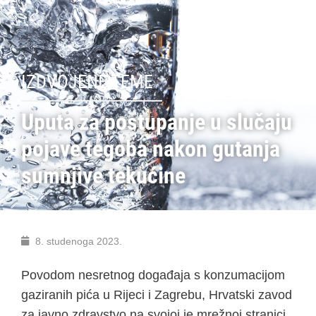
IZDVOJENE TEME
Uputa za postupanje u slučaju
pojave tegoba nakon gutanja
sumnjive tekućine
8. studenoga 2023.
Povodom nesretnog događaja s konzumacijom
gaziranih pića u Rijeci i Zagrebu, Hrvatski zavod
za javno zdravstvo na svojoj je mrežnoj stranici