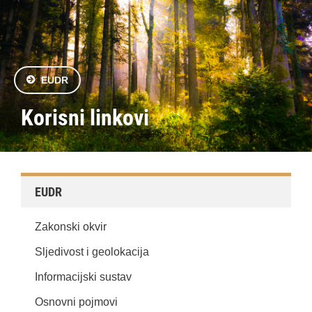
EUDR
Korisni linkovi
EUDR
Zakonski okvir
Sljedivost i geolokacija
Informacijski sustav
Osnovni pojmovi