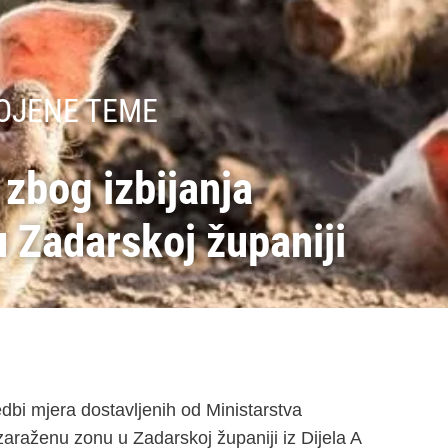
OJENE TEME
zbog izbijanja
u Zadarskoj županiji
dbi mjera dostavljenih od Ministarstva
 zaraženu zonu u Zadarskoj županiji iz Dijela A