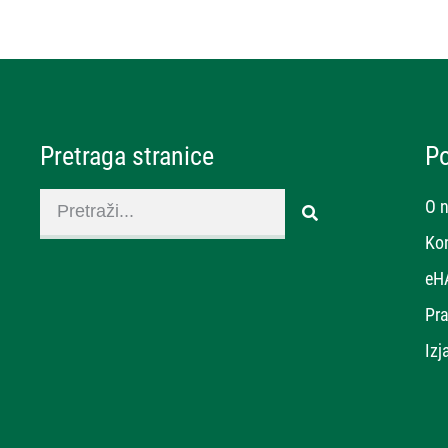
Pretraga stranice
P
O 
Ko
eH
Pra
Izj