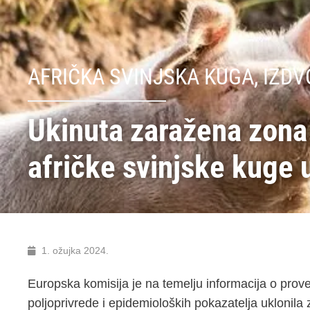
AFRIČKA SVINJSKA KUGA
,
IZDV
Ukinuta zaražena zona 
afričke svinjske kuge 
1. ožujka 2024.
Europska komisija je na temelju informacija o prove
poljoprivrede i epidemioloških pokazatelja uklonila