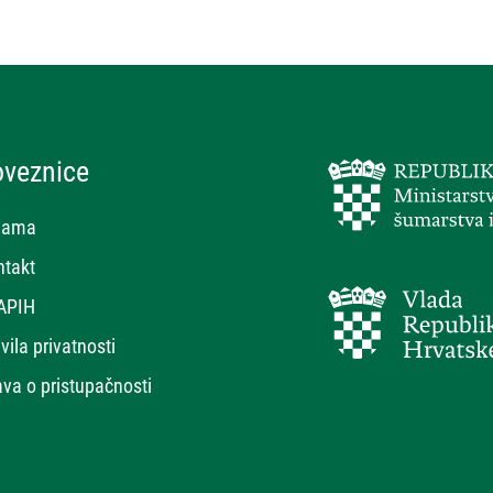
oveznice
nama
ntakt
APIH
vila privatnosti
ava o pristupačnosti