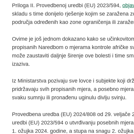
Priloga II. Provedbenoj uredbi (EU) 2023/594,
objav
skladu s time donijelo rješenje kojim se zaražena z
područja određenih kao zone ograničenja ili zaražen
Ovime je još jednom dokazano kako se učinkovitom
propisanih Naredbom o mjerama kontrole afričke sv
može zaustaviti daljnje širenje ove bolesti i time sm
izaziva.
Iz Ministarstva pozivaju sve lovce i subjekte koji drž
pridržavaju svih propisanih mjera, a posebno mjera b
svaku sumnju ili pronađenu uginulu divlju svinju.
Provedbena uredba (EU) 2024/808 оd 29. veljače 202
uredbi (EU) 2023/594 o utvrđivanju posebnih mjera z
1. ožujka 2024. godine, a stupa na snagu 2. ožujka