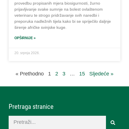
provedbu propisanih mjera biosigurnosti, žurno
prijavljivanje svake sumnje na bolest ovlaštenom
veterinaru te strogo pridržavanje svih naredbi i
preporuka nadležnih tijela kako bi se spriječilo daljnje
širenje afričke svinjske kuge.
OPŠIRNIJE »
20. srpnja 2026.
« Prethodno
1
2
3
…
15
Sljedeće »
Pretraga stranice