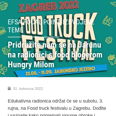
EFSA FOCAL POINT
,
IZDVOJENE
TEME
Pridružite nam se na Jarunu
na radionici s food blogerom
Hungry Milom
31. kolovoza 2022.
Edukativna radionica održat će se u subotu, 3.
rujna, na Food truck festivalu u Zagrebu. Dođite
i saznajte kako pripremati sigurne obroke i