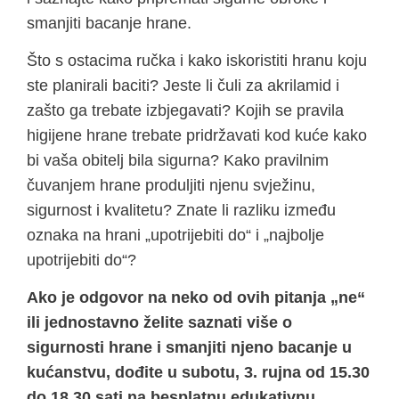
smanjiti bacanje hrane.
Što s ostacima ručka i kako iskoristiti hranu koju
ste planirali baciti? Jeste li čuli za akrilamid i
zašto ga trebate izbjegavati? Kojih se pravila
higijene hrane trebate pridržavati kod kuće kako
bi vaša obitelj bila sigurna? Kako pravilnim
čuvanjem hrane produljiti njenu svježinu,
sigurnost i kvalitetu? Znate li razliku između
oznaka na hrani „upotrijebiti do“ i „najbolje
upotrijebiti do“?
Ako je odgovor na neko od ovih pitanja „ne“
ili jednostavno želite saznati više o
sigurnosti hrane i smanjiti njeno bacanje u
kućanstvu,
dođite u subotu, 3. rujna od 15.30
do 18.30 sati na besplatnu edukativnu