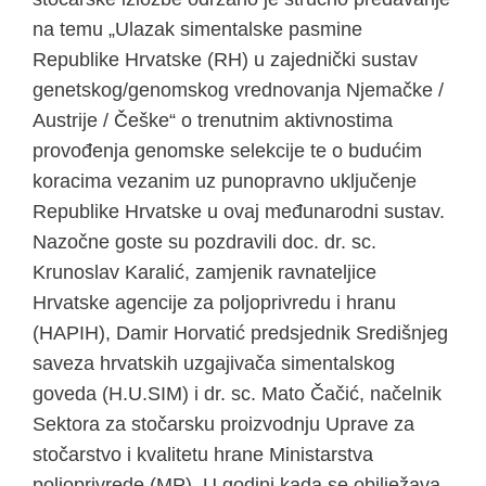
na temu „Ulazak simentalske pasmine
Republike Hrvatske (RH) u zajednički sustav
genetskog/genomskog vrednovanja Njemačke /
Austrije / Češke“ o trenutnim aktivnostima
provođenja genomske selekcije te o budućim
koracima vezanim uz punopravno uključenje
Republike Hrvatske u ovaj međunarodni sustav.
Nazočne goste su pozdravili doc. dr. sc.
Krunoslav Karalić, zamjenik ravnateljice
Hrvatske agencije za poljoprivredu i hranu
(HAPIH), Damir Horvatić predsjednik Središnjeg
saveza hrvatskih uzgajivača simentalskog
goveda (H.U.SIM) i dr. sc. Mato Čačić, načelnik
Sektora za stočarsku proizvodnju Uprave za
stočarstvo i kvalitetu hrane Ministarstva
poljoprivrede (MP). U godini kada se obilježava