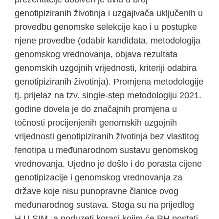
genotipiziranih životinja i uzgajivača uključenih u
provedbu genomske selekcije kao i u postupke
njene provedbe (odabir kandidata, metodologija
genomskog vrednovanja, objava rezultata
genomskih uzgojnih vrijednosti, kriteriji odabira
genotipiziranih životinja). Promjena metodologije
tj. prijelaz na tzv. single-step metodologiju 2021.
godine dovela je do značajnih promjena u
točnosti procijenjenih genomskih uzgojnih
vrijednosti genotipiziranih životinja bez vlastitog
fenotipa u međunarodnom sustavu genomskog
vrednovanja. Ujedno je došlo i do porasta cijene
genotipizacije i genomskog vrednovanja za
države koje nisu punopravne članice ovog
međunarodnog sustava. Stoga su na prijedlog
H.U.SIM.-a poduzeti koraci kojim će RH postati