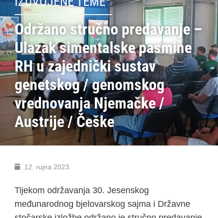
IZDVOJENE TEME
Održano stručno predavanje –
Ulazak simentalske pasmine
RH u zajednički sustav
genetskog / genomskog
vrednovanja Njemačke /
Austrije / Češke
12. rujna 2023.
Tijekom održavanja 30. Jesenskog
međunarodnog bjelovarskog sajma i Državne
stočarske izložbe održano je stručno predavanje