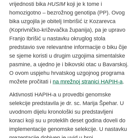
vrijednosti bika
HUSIM
koji je k tome i
homozigotno – bezrožnog genotipa (PP). Ovog
bika uzgojila je obitelj Imbrišić iz Kozarevca
(Koprivničko-križevačka županija), pa je upravo
Franjo Ibrišić u nastavku okruglog stola
predstavio sve relevantne informacije o biku čije
se sjeme koristi u drugim uzgojima simentalske
pasmine, a ujedno je i bikovski otac u Bavarskoj.
O ovom uspjehu hrvatskog uzgojnog programa
možete pročitati i
na mrežnoj stranici HAPIH-a
.
Aktivnosti HAPIH-a u provedbi genomske
selekcije predstavila je dr. sc. Marija Špehar. U
uvodnom dijelu kronološki su predstavljeni
koraci koji su u proteklih deset godina doveli do
implementacije genomske selekcije. U nastavku
prezentacije dobiven je uvid u broj