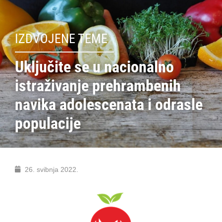
IZDVOJENE TEME
Uključite se u nacionalno
istraživanje prehrambenih
navika adolescenata i odrasle
populacije
26. svibnja 2022.