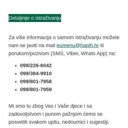
Detaljnije o istraživanju
Za više informacija o samom istraživanju možete
nam se javiti na mail
@unemue
rh.hipah
ili
porukom/pozivom (SMS, Viber, Whats App) na:
099/226-6042
099/384-9910
099/801-7958
099/801-7959
Mi smo tu zbog Vas i Vaše djece i sa
zadovoljstvom i punom pažnjom ćemo se
posvetiti svakom upitu, nedoumici i sugestiji.