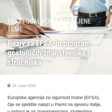
EFSA FOCAL POINT
,
IZDVOJENE
TEME
Poziv za EFSA-in program
gostujućih znanstvenika i
stručnjaka
24. rujna 2024.
Europska agencija za sigurnost hrane (EFSA),
čije se sjedište nalazi u Parmi na sjeveru Italije,
u potrazi je za znanstvenicima, studentima