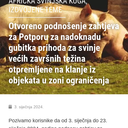
AFRIČKA SVINJSKA KUGA
,
IZDVOJENE TEME
Otvoreno podnošenje zahtjeva
za Potporu za nadoknadu
gubitka prihoda za svinje
većih završnih težina
otpremljene na klanje iz
objekata u zoni ograničenja
3. siječnja 2024.
Pozivamo korisnike da od 3. siječnja do 23.