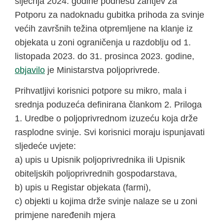
siječnja 2024. godine podnesu zahtjev za
Potporu za nadoknadu gubitka prihoda za svinje
većih završnih težina otpremljene na klanje iz
objekata u zoni ograničenja u razdoblju od 1.
listopada 2023. do 31. prosinca 2023. godine,
objavilo
je Ministarstva poljoprivrede.
Prihvatljivi korisnici potpore su mikro, mala i
srednja poduzeća definirana člankom 2. Priloga
1. Uredbe o poljoprivrednom izuzeću koja drže
rasplodne svinje. Svi korisnici moraju ispunjavati
sljedeće uvjete:
a) upis u Upisnik poljoprivrednika ili Upisnik
obiteljskih poljoprivrednih gospodarstava,
b) upis u Registar objekata (farmi),
c) objekti u kojima drže svinje nalaze se u zoni
primjene naređenih mjera