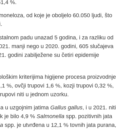
51,4 %.
oneloza, od koje je oboljelo 60.050 ljudi, što
i.
u stalnom padu unazad 5 godina, i za razliku od
2021. manji nego u 2020. godini, 605 slučajeva
1. godini zabilježene su četiri epidemije
ološkim kriterijima higijene procesa proizvodnje
1,1 %, ovčji trupovi 1,6 %, kozji trupovi 0,32 %,
trupovi niti u jednom uzorku.
la u uzgojnim jatima
Gallus gallus
, i u 2021. niti
k je bilo 4,9 %
Salmonella
spp. pozitivnih jata
la
spp. je utvrđena u 12,1 % tovnih jata purana,