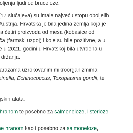
ljenja ljudi od bruceloze.
17 slučajeva) su imale najveću stopu oboljelih
 Austrija. Hrvatska je bila jedina zemlja koja je
a četiri proizvoda od mesa (kobasice od
(farmski uzgoj) i koje su bile pozitivne, a u
e u 2021. godini u Hrvatskoj bila utvrđena u
a držanja.
o zarazama uzrokovanim mikroorganizmima
hinella
,
Echinococcus
,
Toxoplasma gondii
, te
skih alata:
 hranom
te posebno za
salmoneloze
,
listerioze
ne hranom
kao i posebno za
salmoneloze
,