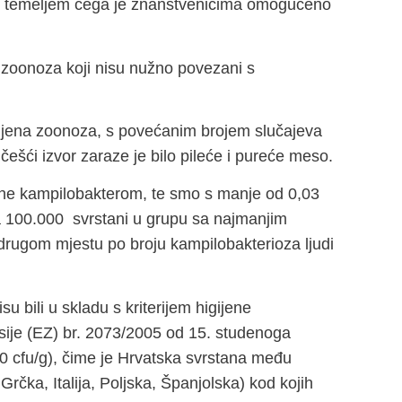
temeljem čega je znanstvenicima omogućeno
vi zoonoza koji nisu nužno povezani s
avljena zoonoza, s povećanim brojem slučajeva
ešći izvor zaraze je bilo pileće i pureće meso.
vane kampilobakterom, te smo s manje od 0,03
na 100.000 svrstani u grupu sa najmanjim
drugom mjestu po broju kampilobakterioza ljudi
u bili u skladu s kriterijem higijene
sije (EZ) br. 2073/2005 od 15. studenoga
00 cfu/g), čime je Hrvatska svrstana među
rčka, Italija, Poljska, Španjolska) kod kojih