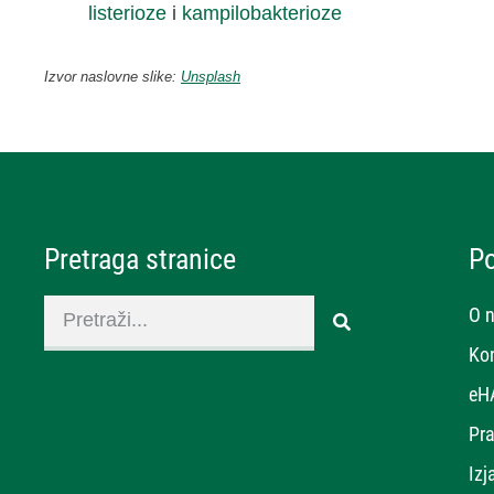
listerioze
i
kampilobakterioze
Izvor naslovne slike:
Unsplash
Pretraga stranice
P
O 
Ko
eH
Pra
Izj