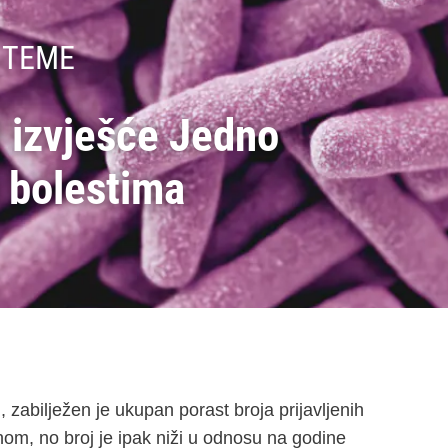
 TEME
U izvješće Jedno
 bolestima
zabilježen je ukupan porast broja prijavljenih
om, no broj je ipak niži u odnosu na godine