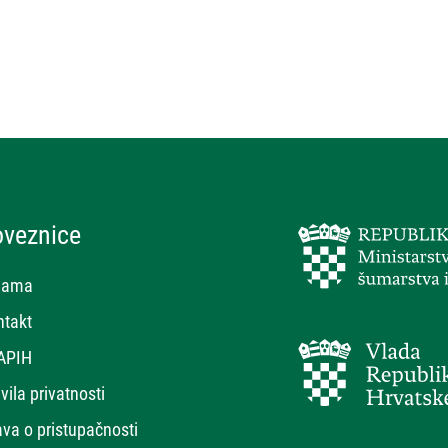
oveznice
nama
ntakt
APIH
vila privatnosti
ava o pristupačnosti