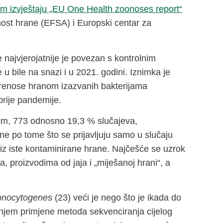
m izvještaju „EU One Health zoonoses report“
rnost hrane (EFSA) i Europski centar za
 najvjerojatnije je povezan s kontrolnim
bile na snazi i u 2021. godini. Iznimka je
 prenose hranom izazvanih bakterijama
prije pandemije.
nom, 773 odnosno 19,3 % slučajeva,
e po tome što se prijavljuju samo u slučaju
i iz iste kontaminirane hrane. Najčešće se uzrok
 proizvodima od jaja i „miješanoj hrani“, a
monocytogenes
(23) veći je nego što je ikada do
anjem primjene metoda sekvenciranja cijelog