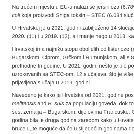
Na trećem mjestu u EU-u nalazi se jersinioza (6.789 
coli
koja proizvodi Shiga toksin – STEC (6.084 slučaj
U Hrvatskoj je u 2021. godini zabilježeno 14 slučaje
2020. (11) i u 2019. (12), ali manje nego u 2018. k
Hrvatskoj ima najnižu stopu oboljelih od listerioze
Bugarskom, Ciprom, Grčkom i Rumunjskom, ali s 8 
prethodne tri godine. U 2021. godini nešto je bio pov
uzrokovanih sa STEC-om, 12 slučajeva, što je više
prijavljena slučaja u 2019. godini.
Navedeno je kako je Hrvatska od 2021. godine post
melitensis
and
B. suis
za populaciju goveda, dok to 
šest zemalja – Bugarskom, dijelovima Francuske, G
godina bila je druga godina zaredom kako u Hrvatsko
brucelu, te moguće da će u slijedećim godinama doć