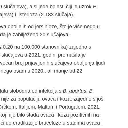
slučajeva), a slijede bolesti čiji je uzrok
E.
eva) i listerioza (2.183 slučaja).
va oboljelih od jersinioze, što je više nego u
ada je zabilježeno 20 slučajeva.
 (≤ 0.20 na 100.000 stanovnika) zajedno s
slučajeva u 2021. godini premašila je
ećan broj prijavljenih slučajeva oboljenja ljudi
 nego osam u 2020., ali manje od 22
ala slobodna od infekcija s
B. abortus
,
B.
nije za populaciju ovaca i koza, zajedno s još
rčkom, Italijom, Maltom i Portugalom. 2021.
j nije bilo stada ovaca i koza pozitivnih na
i do eradikacije bruceloze u stadima ovaca i