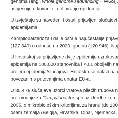
genoma (engl.
whole genome sequencing
– WGS), 
uspješnije otkrivanje i definiranje epidemije.
U izvještaju su navedeni i ostali prijavljeni slučaje
epidemijama.
Kampilobakterioza i dalje ostaje najučestalije prij
(127.840) u odnosu na 2020. godinu (120.946). Najč
U Hrvatskoj su prijavljene dvije epidemije uzroko
epidemija na 100.000 stanovnika i <0,1 oboljelih 
brojem epidemija/slučajeva. Hrvatska se nalazi na 
povezanih s putovanjima unutar EU-a.
U 30,4 % slučajeva uzorci vratova pilećih trupova nis
proizvodnje za
Campylobacter
spp. iz Uredbe komi
2005. o mikrobiološkim kriterijima za hranu (do 10
osam zemalja (Belgija, Hrvatska, Cipar, Njemačka, G