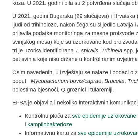
koza. U 2021. godini bila su 2 potvrđena slučaja obo
U 2021. godini Bugarska (29 slučajeva) i Hrvatska (
ljudi od trihineloze, nakon čega su slijedile Latvija i
prijavila podatke monitoringa za mesne proizvode z
svinjskog mesa) koje su uzorkovane kod proizvođača 
tri je uzorka identificirana
T. spiralis
.
Trihinela
spp. j
pet svinja koje nisu držane u kontroliranim uvjetim
Osim navedenih, u izvještaju se nalaze i podaci 
poput
Mycobacterium bovis/caprae
,
Brucella
,
Tric
bolestima bjesnoći, Q groznici i tularemiji.
EFSA je objavila i nekoliko interaktivnih komunikacij
Kontrolnu ploču za
sve epidemije uzrokovane
i
kampilobakterioze
Informativnu kartu za
sve epidemije uzrokova