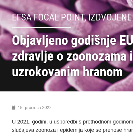
EFSA FOCAL POINT
,
IZDVOJENE
Objavljeno godišnje E
zdravlje o zoonozama i
uzrokovanim hranom
15. prosinca 2022.
U 2021. godini, u usporedbi s prethodnom godinom, 
slučajeva zoonoza i epidemija koje se prenose hran