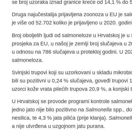
se broj uzoraka iznad granice kreće od 14,1 % do 
Druga najučestalija prijavljena zoonoza u EU je salm
je više od 52.702 koliko je prijavljeno u 2020. godin
Broj oboljelih ljudi od salmoneloze u Hrvatskoj je 
prosjeka za EU, u našoj je zemlji broj slučajeva u 
u odnosu na 786 slučajeva u protekloj godini. U 202
salmoneloza.
Svinjski trupovi koji su uzorkovani u skladu mikrobi
bili su pozitivni u 0,24 % slučajeva, goveđi trupovi 
uzorci kože vrata pilećih trupova 20,9 %, a konjski 
U Hrvatskoj se provode programi kontrole salmone
jedno jato nije bilo pozitivno na
Salmonella
spp., do
nesilica, te 4,3 % jata pilića (prije klanja).
Salmonel
a nije utvrđena u uzgojnom jatu purana.