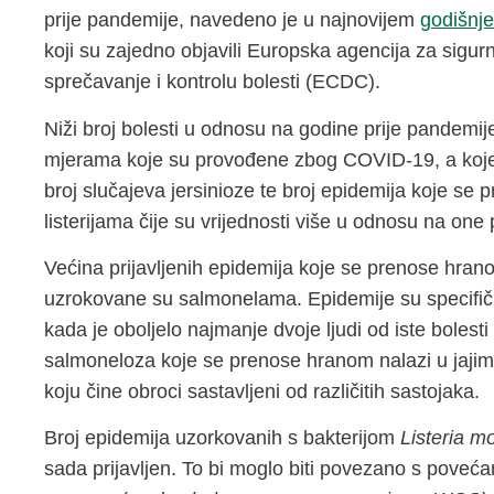
prije pandemije, navedeno je u najnovijem
godišnje
koji su zajedno objavili Europska agencija za sigu
sprečavanje i kontrolu bolesti (ECDC).
Niži broj bolesti u odnosu na godine prije pandemije
mjerama koje su provođene zbog COVID-19, a koje u 
broj slučajeva jersinioze te broj epidemija koje se
listerijama čije su vrijednosti više u odnosu na one 
Većina prijavljenih epidemija koje se prenose hra
uzrokovane su salmonelama. Epidemije su specifičn
kada je oboljelo najmanje dvoje ljudi od iste bolest
salmoneloza koje se prenose hranom nalazi u jajima,
koju čine obroci sastavljeni od različitih sastojaka.
Broj epidemija uzorkovanih s bakterijom
Listeria 
sada prijavljen. To bi moglo biti povezano s poveć