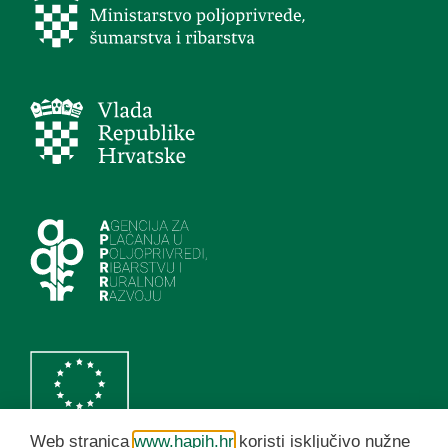
Web stranica
www.hapih.hr
koristi isključivo nužne