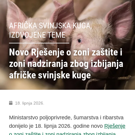
AFRIČKA SVINJSKA KUGA
,
IZDVOJENE TEME
Novo Rješenje o zoni zaštite i
zoni nadziranja zbog izbijanja
afričke svinjske kuge
18. lipnja 2026.
Ministarstvo poljoprivrede, šumarstva i ribarstva
donijelo je 18. lipnja 2026. godine novo
Rješenje
o zoni zaštite i zoni nadziranja zbog izbijanja