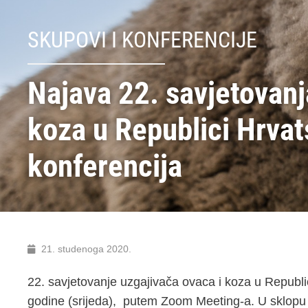
SKUPOVI I KONFERENCIJE
Najava 22. savjetovanj
koza u Republici Hrva
konferencija
21. studenoga 2020.
22. savjetovanje uzgajivača ovaca i koza u Republi
godine (srijeda), putem Zoom Meeting-a. U sklopu s