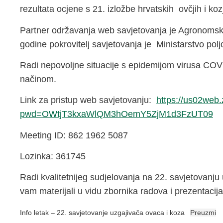
rezultata ocjene s 21. izložbe hrvatskih ovčjih i kozj
Partner održavanja web savjetovanja je Agronomski 
godine pokrovitelj savjetovanja je Ministarstvo polj
Radi nepovoljne situacije s epidemijom virusa COVI
načinom.
Link za pristup web savjetovanju:
https://us02web
pwd=OWtjT3kxaWlQM3hOemY5ZjM1d3FzUT09
Meeting ID: 862 1962 5087
Lozinka: 361745
Radi kvalitetnijeg sudjelovanja na 22. savjetovanj
vam materijali u vidu zbornika radova i prezentacija
Info letak – 22. savjetovanje uzgajivača ovaca i koza
Preuzmi