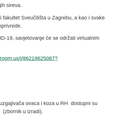
ih sireva.
fakultet Sveučilišta u Zagrebu, a kao i svake
oprivrede.
D-19, savjetovanje će se održati virtualnim
.zoom.us/j/86219625087?
u uzgajivača ovaca i koza u RH dostupni su
 (zbornik u izradi).