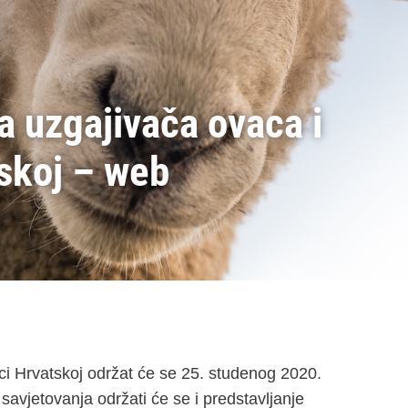
a uzgajivača ovaca i
tskoj – web
ci Hrvatskoj održat će se 25. studenog 2020.
avjetovanja održati će se i predstavljanje