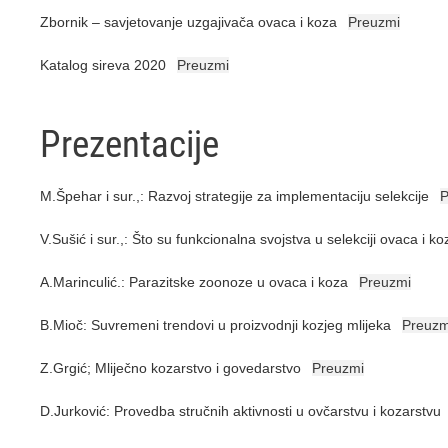
Zbornik – savjetovanje uzgajivača ovaca i koza
Preuzmi
Katalog sireva 2020
Preuzmi
Prezentacije
M.Špehar i sur.,: Razvoj strategije za implementaciju selekcije
P
V.Sušić i sur.,: Što su funkcionalna svojstva u selekciji ovaca i ko
A.Marinculić.: Parazitske zoonoze u ovaca i koza
Preuzmi
B.Mioč: Suvremeni trendovi u proizvodnji kozjeg mlijeka
Preuzm
Z.Grgić; Mliječno kozarstvo i govedarstvo
Preuzmi
D.Jurković: Provedba stručnih aktivnosti u ovčarstvu i kozarstvu