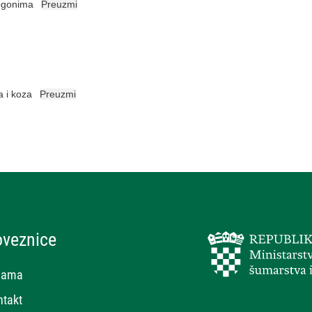
pogonima
Preuzmi
a i koza
Preuzmi
oveznice
nama
ntakt