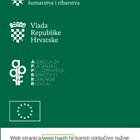
Web stranica
www.hapih.hr
koristi isključivo nužne