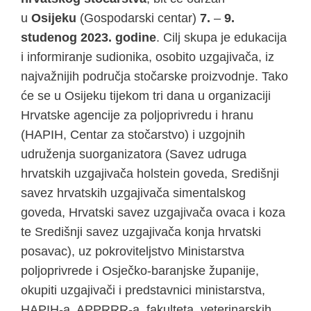
u
Osijeku
(Gospodarski centar)
7.
–
9.
studenog 2023. godine
. Cilj skupa je edukacija
i informiranje sudionika, osobito uzgajivača, iz
najvažnijih područja stočarske proizvodnje. Tako
će se u Osijeku tijekom tri dana u organizaciji
Hrvatske agencije za poljoprivredu i hranu
(HAPIH, Centar za stočarstvo) i uzgojnih
udruženja suorganizatora (Savez udruga
hrvatskih uzgajivača holstein goveda, Središnji
savez hrvatskih uzgajivača simentalskog
goveda, Hrvatski savez uzgajivača ovaca i koza
te Središnji savez uzgajivača konja hrvatski
posavac), uz pokroviteljstvo Ministarstva
poljoprivrede i Osječko-baranjske županije,
okupiti uzgajivači i predstavnici ministarstva,
HAPIH-a, APPRRR-a, fakulteta, veterinarskih