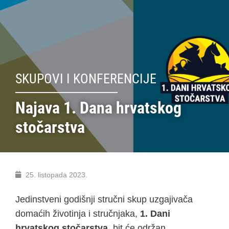
SKUPOVI I KONFERENCIJE
Najava 1. Dana hrvatskog
stočarstva
25. listopada 2023.
Jedinstveni godišnji stručni skup uzgajivača
domaćih životinja i stručnjaka,
1. Dani
hrvatskog stočarstva
, bit će održan