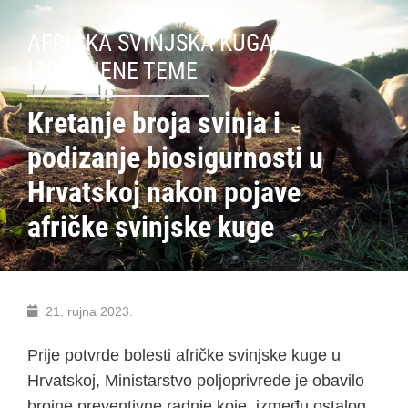
AFRIČKA SVINJSKA KUGA
,
IZDVOJENE TEME
Kretanje broja svinja i
podizanje biosigurnosti u
Hrvatskoj nakon pojave
afričke svinjske kuge
21. rujna 2023.
Prije potvrde bolesti afričke svinjske kuge u
Hrvatskoj, Ministarstvo poljoprivrede je obavilo
brojne preventivne radnje koje, između ostalog,