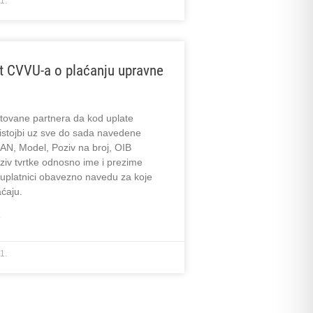
1.
t CVVU-a o plaćanju upravne
e
tovane partnera da kod uplate
istojbi uz sve do sada navedene
AN, Model, Poziv na broj, OIB
ziv tvrtke odnosno ime i prezime
 uplatnici obavezno navedu za koje
aćaju.
»
1.