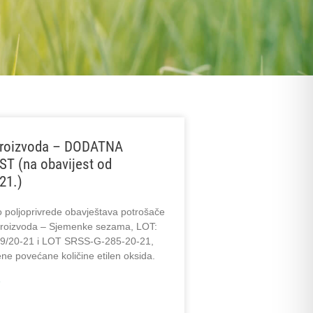
proizvoda – DODATNA
T (na obavijest od
21.)
o poljoprivrede obavještava potrošače
proizvoda – Sjemenke sezama, LOT:
9/20-21 i LOT SRSS-G-285-20-21,
ne povećane količine etilen oksida.
»