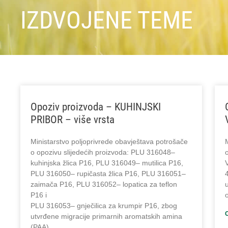
IZDVOJENE TEME
Opoziv proizvoda – KUHINJSKI
PRIBOR – više vrsta
Ministarstvo poljoprivrede obavještava potrošače
o opozivu slijedećih proizvoda: PLU 316048–
kuhinjska žlica P16, PLU 316049– mutilica P16,
PLU 316050– rupičasta žlica P16, PLU 316051–
4
zaimača P16, PLU 316052– lopatica za teflon
u
P16 i
PLU 316053– gnječilica za krumpir P16, zbog
utvrđene migracije primarnih aromatskih amina
(PAA).