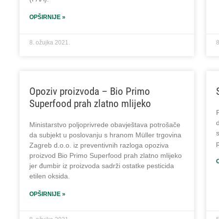
OPŠIRNIJE »
8. ožujka 2021.
8
Opoziv proizvoda – Bio Primo
Superfood prah zlatno mlijeko
Ministarstvo poljoprivrede obavještava potrošače
s
da subjekt u poslovanju s hranom Müller trgovina
p
Zagreb d.o.o. iz preventivnih razloga opoziva
proizvod Bio Primo Superfood prah zlatno mlijeko
jer đumbir iz proizvoda sadrži ostatke pesticida
etilen oksida.
OPŠIRNIJE »