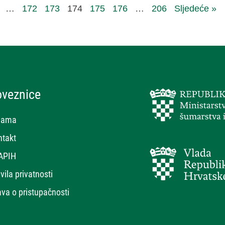
…
172
173
174
175
176
…
206
Sljedeće »
oveznice
nama
ntakt
APIH
vila privatnosti
ava o pristupačnosti