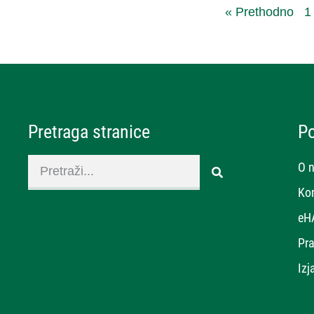
« Prethodno
1
Pretraga stranice
P
O 
Ko
eH
Pra
Izj