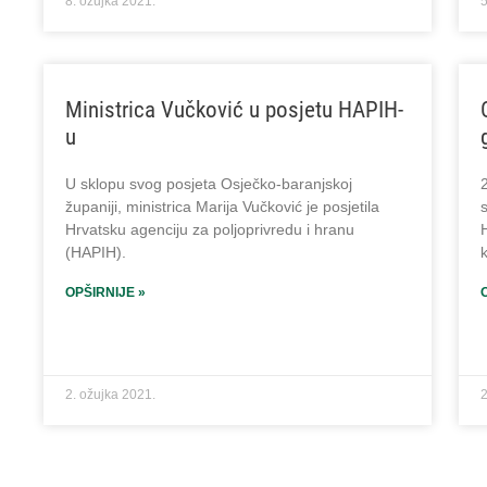
8. ožujka 2021.
5
Ministrica Vučković u posjetu HAPIH-
u
U sklopu svog posjeta Osječko-baranjskoj
županiji, ministrica Marija Vučković je posjetila
Hrvatsku agenciju za poljoprivredu i hranu
(HAPIH).
OPŠIRNIJE »
2. ožujka 2021.
2