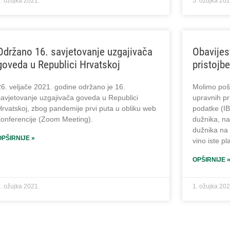
. ožujka 2021.
5. ožujka 202
Održano 16. savjetovanje uzgajivača
Obavijes
goveda u Republici Hrvatskoj
pristojb
26. veljače 2021. godine održano je 16.
Molimo poš
savjetovanje uzgajivača goveda u Republici
upravnih pr
Hrvatskoj, zbog pandemije prvi puta u obliku web
podatke (IB
konferencije (Zoom Meeting).
dužnika, na
dužnika na
OPŠIRNIJE »
vino iste pl
OPŠIRNIJE 
. ožujka 2021.
1. ožujka 202