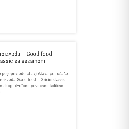
1.
roizvoda – Good food –
classic sa sezamom
o poljoprivrede obavještava potrošače
roizvoda Good food – Grisini classic
 zbog utvrđene povećane količine
da
»