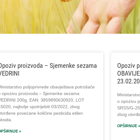
Opoziv proizvoda – Sjemenke sezama
Opoziv 
VEDRINI
OBAVIJES
23.02.20
Ministarstvo poljoprivrede obavještava potrošače
o opozivu proizvoda – Sjemenke sezama
Ministarstv
VEDRINI 200g, EAN: 3859890630920, LOT
o opozivu 
5020, najbolje upotrijebiti 03/2022, zbog
SRSS/G-25
tvrđene povećane količine pesticida etilen
zbog utvrđe
oksida.
OPŠIRNIJE 
OPŠIRNIJE »