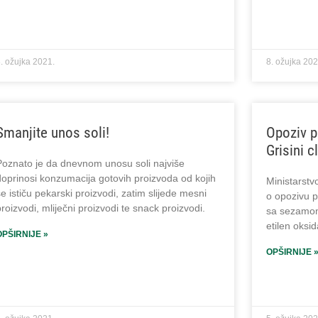
. ožujka 2021.
8. ožujka 202
Smanjite unos soli!
Opoziv p
Grisini 
Poznato je da dnevnom unosu soli najviše
doprinosi konzumacija gotovih proizvoda od kojih
Ministarstv
e ističu pekarski proizvodi, zatim slijede mesni
o opozivu p
roizvodi, mliječni proizvodi te snack proizvodi.
sa sezamom
etilen oksi
OPŠIRNIJE »
OPŠIRNIJE 