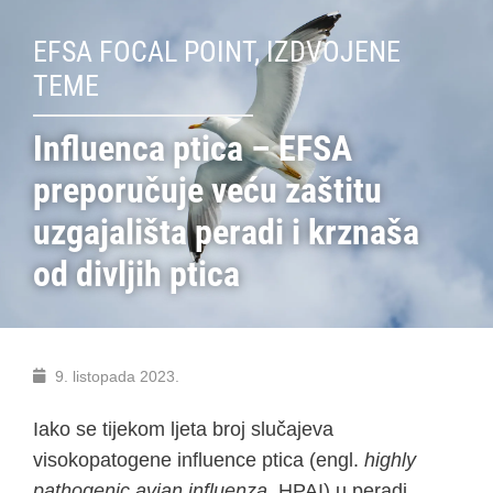
EFSA FOCAL POINT
,
IZDVOJENE
TEME
Influenca ptica – EFSA
preporučuje veću zaštitu
uzgajališta peradi i krznaša
od divljih ptica
9. listopada 2023.
Iako se tijekom ljeta broj slučajeva
visokopatogene influence ptica (engl.
highly
pathogenic avian influenza
, HPAI) u peradi