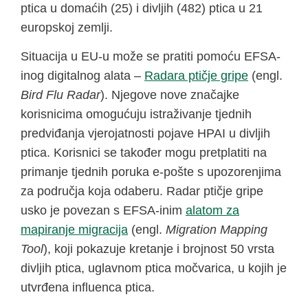
ptica u domaćih (25) i divljih (482) ptica u 21
europskoj zemlji.
Situacija u EU-u može se pratiti pomoću EFSA-
inog digitalnog alata –
Radara ptičje gripe
(engl.
Bird Flu Radar
). Njegove nove značajke
korisnicima omogućuju istraživanje tjednih
predviđanja vjerojatnosti pojave HPAI u divljih
ptica. Korisnici se također mogu pretplatiti na
primanje tjednih poruka e-pošte s upozorenjima
za područja koja odaberu. Radar ptičje gripe
usko je povezan s EFSA-inim
alatom za
mapiranje migracija
(engl.
Migration Mapping
Tool
), koji pokazuje kretanje i brojnost 50 vrsta
divljih ptica, uglavnom ptica močvarica, u kojih je
utvrđena influenca ptica.