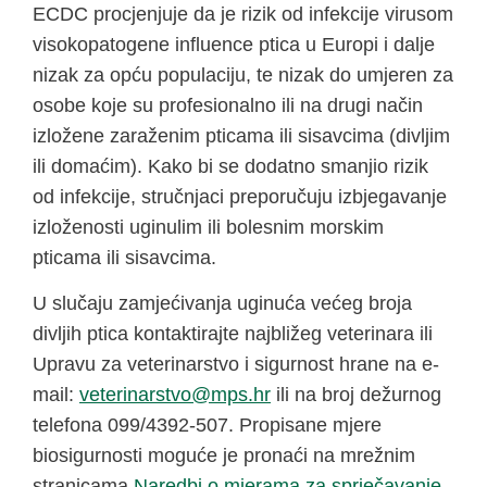
ECDC procjenjuje da je rizik od infekcije virusom
visokopatogene influence ptica u Europi i dalje
nizak za opću populaciju, te nizak do umjeren za
osobe koje su profesionalno ili na drugi način
izložene zaraženim pticama ili sisavcima (divljim
ili domaćim). Kako bi se dodatno smanjio rizik
od infekcije, stručnjaci preporučuju izbjegavanje
izloženosti uginulim ili bolesnim morskim
pticama ili sisavcima.
U slučaju zamjećivanja uginuća većeg broja
divljih ptica kontaktirajte najbližeg veterinara ili
Upravu za veterinarstvo i sigurnost hrane na e-
mail:
@ovtsraniretev
rh.spm
ili na broj dežurnog
telefona 099/4392-507. Propisane mjere
biosigurnosti moguće je pronaći na mrežnim
stranicama
Naredbi o mjerama za sprječavanje