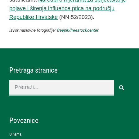
pojave i širenja influence ptica na području
Republike Hrvatske
(NN 52/2023).
Izvor naslovne fotografije:
freepik/freestockcenter
Pretraga stranice
Poveznice
O nama