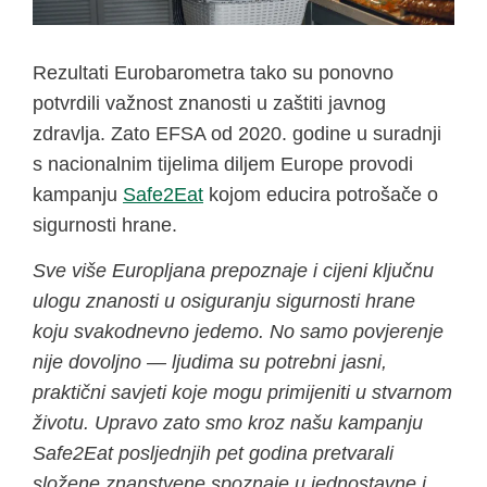
Rezultati Eurobarometra tako su ponovno
potvrdili važnost znanosti u zaštiti javnog
zdravlja. Zato EFSA od 2020. godine u suradnji
s nacionalnim tijelima diljem Europe provodi
kampanju
Safe2Eat
kojom educira potrošače o
sigurnosti hrane.
Sve više Europljana prepoznaje i cijeni ključnu
ulogu znanosti u osiguranju sigurnosti hrane
koju svakodnevno jedemo. No samo povjerenje
nije dovoljno — ljudima su potrebni jasni,
praktični savjeti koje mogu primijeniti u stvarnom
životu. Upravo zato smo kroz našu kampanju
Safe2Eat posljednjih pet godina pretvarali
složene znanstvene spoznaje u jednostavne i