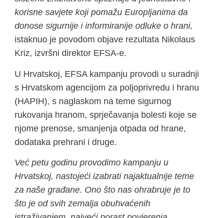
korisne savjete koji pomažu Europljanima da
donose sigurnije i informiranije odluke o hrani,
istaknuo je povodom objave rezultata Nikolaus
Kriz, izvršni direktor EFSA-e.
U Hrvatskoj, EFSA kampanju provodi u suradnji
s Hrvatskom agencijom za poljoprivredu i hranu
(HAPIH), s naglaskom na teme sigurnog
rukovanja hranom, sprječavanja bolesti koje se
njome prenose, smanjenja otpada od hrane,
dodataka prehrani i druge.
Već petu godinu provodimo kampanju u
Hrvatskoj, nastojeći izabrati najaktualnije teme
za naše građane. Ono što nas ohrabruje je to
što je od svih zemalja obuhvaćenih
istraživanjem, najveći porast povjerenja