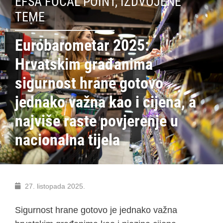
EFSA FOCAL POINT
,
IZDVOJENE
TEME
Eurobarometar 2025:
Hrvatskim građanima
sigurnost hrane gotovo
jednako važna kao i cijena, a
najviše raste povjerenje u
nacionalna tijela
27. listopada 2025.
Sigurnost hrane gotovo je jednako važna