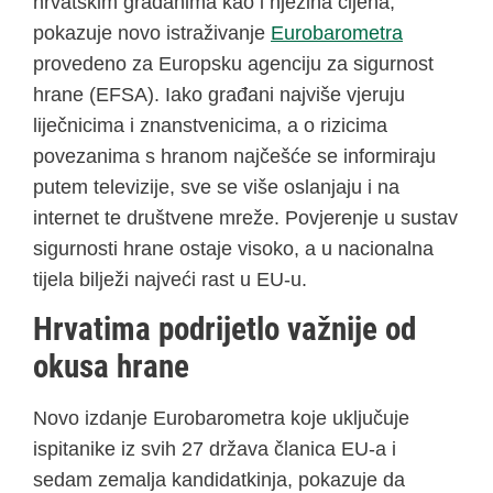
hrvatskim građanima kao i njezina cijena,
pokazuje novo istraživanje
Eurobarometra
provedeno za Europsku agenciju za sigurnost
hrane (EFSA). Iako građani najviše vjeruju
liječnicima i znanstvenicima, a o rizicima
povezanima s hranom najčešće se informiraju
putem televizije, sve se više oslanjaju i na
internet te društvene mreže. Povjerenje u sustav
sigurnosti hrane ostaje visoko, a u nacionalna
tijela bilježi najveći rast u EU-u.
Hrvatima podrijetlo važnije od
okusa hrane
Novo izdanje Eurobarometra koje uključuje
ispitanike iz svih 27 država članica EU-a i
sedam zemalja kandidatkinja, pokazuje da