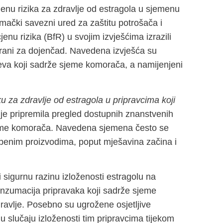
enu rizika za zdravlje od estragola u sjemenu
mački savezni ured za zaštitu potrošača i
enu rizika (BfR) u svojim izvješćima izrazili
rani za dojenčad. Navedena izvješća su
jeva koji sadrže sjeme komorača, a namijenjeni
u za zdravlje od estragola u pripravcima koji
je pripremila pregled dostupnih znanstvenih
sjeme komorača. Navedena sjemena često se
ambenim proizvodima, poput mješavina začina i
i sigurnu razinu izloženosti estragolu na
konzumacija pripravaka koji sadrže sjeme
dravlje. Posebno su ugrožene osjetljive
u slučaju izloženosti tim pripravcima tijekom