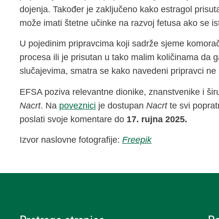
dojenja. Također je zaključeno kako estragol prisu
može imati štetne učinke na razvoj fetusa ako se is
U pojedinim pripravcima koji sadrže sjeme komorač
procesa ili je prisutan u tako malim količinama da g
slučajevima, smatra se kako navedeni pripravci ne pr
EFSA poziva relevantne dionike, znanstvenike i ši
Nacrt
. Na
poveznici
je dostupan
Nacrt
te svi poprat
poslati svoje komentare do
17. rujna 2025.
Izvor naslovne fotografije:
Freepik