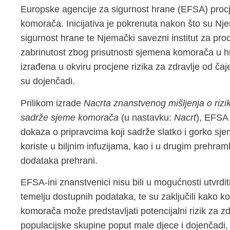
Europske agencije za sigurnost hrane (EFSA) procj
komorača. Inicijativa je pokrenuta nakon što su Nje
sigurnost hrane te Njemački savezni institut za procj
zabrinutost zbog prisutnosti sjemena komorača u h
izrađena u okviru procjene rizika za zdravlje od ča
su dojenčadi.
Prilikom izrade
Nacrta znanstvenog mišljenja o rizik
sadrže sjeme komorača
(u nastavku:
Nacrt
), EFSA 
dokaza o pripravcima koji sadrže slatko i gorko 
koriste u biljnim infuzijama, kao i u drugim prehr
dodataka prehrani.
EFSA-ini znanstvenici nisu bili u mogućnosti utvrdit
temelju dostupnih podataka, te su zaključili kako 
komorača može predstavljati potencijalni rizik za z
populacijske skupine poput male djece i dojenčadi, 