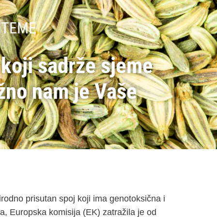
 TEME
 koji sadrže sjeme
žno nam je Vaše
rodno prisutan spoj koji ima genotoksična i
a, Europska komisija (EK) zatražila je od