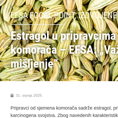
EFSA FOCAL POINT
,
IZDVOJENE
Estragol u pripravcima
komorača – EFSA: „Va
mišljenje“
31. srpnja 2025.
Pripravci od sjemena komorača sadrže estragol, pri
karcinogena svojstva. Zbog navedenih karakteristik