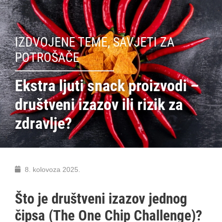
IZDVOJENE TEME
,
SAVJETI ZA
POTROŠAČE
Ekstra ljuti snack proizvodi –
društveni izazov ili rizik za
zdravlje?
8. kolovoza 2025.
Što je društveni izazov jednog
čipsa (The One Chip Challenge)?