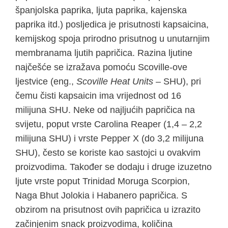
španjolska paprika, ljuta paprika, kajenska
paprika itd.) posljedica je prisutnosti kapsaicina,
kemijskog spoja prirodno prisutnog u unutarnjim
membranama ljutih papričica. Razina ljutine
najčešće se izražava pomoću Scoville-ove
ljestvice (eng.,
Scoville Heat Units
– SHU), pri
čemu čisti kapsaicin ima vrijednost od 16
milijuna SHU. Neke od najljućih papričica na
svijetu, poput vrste Carolina Reaper (1,4 – 2,2
milijuna SHU) i vrste Pepper X (do 3,2 milijuna
SHU), često se koriste kao sastojci u ovakvim
proizvodima. Također se dodaju i druge izuzetno
ljute vrste poput Trinidad Moruga Scorpion,
Naga Bhut Jolokia i Habanero papričica. S
obzirom na prisutnost ovih papričica u izrazito
začinjenim snack proizvodima, količina