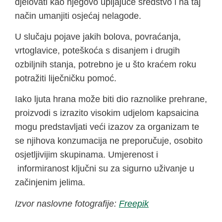
djelovati kao njegovo upijajuće sredstvo i na taj
način umanjiti osjećaj nelagode.
U slučaju pojave jakih bolova, povraćanja,
vrtoglavice, poteškoća s disanjem i drugih
ozbiljnih stanja, potrebno je u što kraćem roku
potražiti liječničku pomoć.
Iako ljuta hrana može biti dio raznolike prehrane,
proizvodi s izrazito visokim udjelom kapsaicina
mogu predstavljati veći izazov za organizam te
se njihova konzumacija ne preporučuje, osobito
osjetljivijim skupinama. Umjerenost i
informiranost ključni su za sigurno uživanje u
začinjenim jelima.
Izvor naslovne fotografije:
Freepik