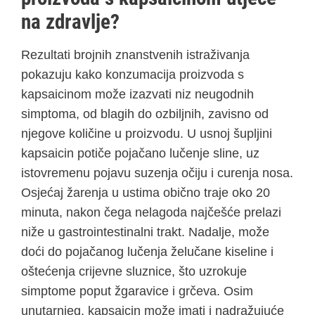
na zdravlje?
Rezultati brojnih znanstvenih istraživanja
pokazuju kako konzumacija proizvoda s
kapsaicinom može izazvati niz neugodnih
simptoma, od blagih do ozbiljnih, zavisno od
njegove količine u proizvodu. U usnoj šupljini
kapsaicin potiče pojačano lučenje sline, uz
istovremenu pojavu suzenja očiju i curenja nosa.
Osjećaj žarenja u ustima obično traje oko 20
minuta, nakon čega nelagoda najčešće prelazi
niže u gastrointestinalni trakt. Nadalje, može
doći do pojačanog lučenja želučane kiseline i
oštećenja crijevne sluznice, što uzrokuje
simptome poput žgaravice i grčeva. Osim
unutarnjeg, kapsaicin može imati i nadražujuće