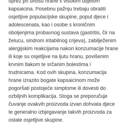
oprez pri unosu hrane s visokim udjelom
kapsaicina. Posebnu pažnju trebaju obratiti
osjetljive populacijske skupine, poput djece i
adolescenata, kao i osobe s kroničnim
oboljenjima probavnog sustava (gastritis, čir na
želucu, sindrom iritabilnog crijeva), zabilježenim
alergijskim reakcijama nakon konzumacije hrane
ili koje su osjetljive na ljutu hranu, povišenim
krvnim tlakom te srčanim bolestima i
trudnicama. Kod ovih skupina, konzumacija
hrane izrazito bogate kapsaicinom može
pogoršati postojeće simptome ili dovesti do
ozbiljnih komplikacija. Stoga se preporučuje
čuvanje ovakvih proizvoda izvan dohvata djece
te generalno izbjegavanje takvih proizvoda za
ostale osjetljive skupine.