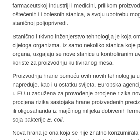
farmaceutskoj industriji i medicini, prilikom proizvod
oštećenih ili bolesnih stanica, a svoju upotrebu mog
staničnoj poljoprivredi.
Stanično i tkivno inženjerstvo tehnologija je koja 
cijeloga organizma. Iz samo nekoliko stanica koje p
organa, uzgajaju se nove stanice u kontroliranim u
koriste za proizvodnju kultiviranog mesa.
Proizvodnja hrane pomoću ovih novih tehnologija u 
napreduje, kao i u ostatku svijeta. Europska agencij
u EU-u zadužena za provođenje procjene rizika nov
procjena rizika sastojaka hrane proizvedenih preci
ili oligosaharida iz majčinog mlijeka dobivenih fer
soja bakterije
E. coli
.
Nova hrana je ona koja se nije znatno konzumirala 