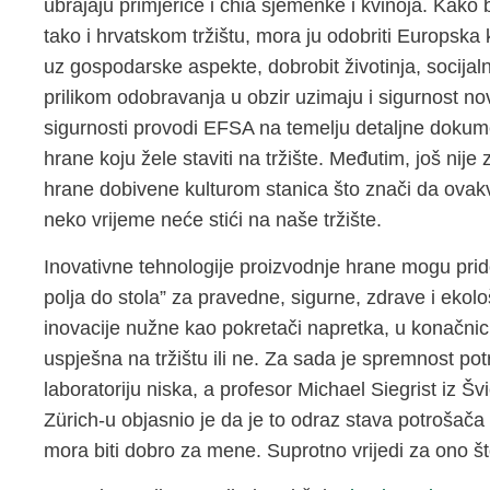
ubrajaju primjerice i chia sjemenke i kvinoja. Kak
tako i hrvatskom tržištu, mora ju odobriti Europsk
uz gospodarske aspekte, dobrobit životinja, socijalne
prilikom odobravanja u obzir uzimaju i sigurnost 
sigurnosti provodi EFSA na temelju detaljne dokume
hrane koju žele staviti na tržište. Međutim, još nije 
hrane dobivene kulturom stanica što znači da ovakvi
neko vrijeme neće stići na naše tržište.
Inovativne tehnologije proizvodnje hrane mogu prido
polja do stola” za pravedne, sigurne, zdrave i eko
inovacije nužne kao pokretači napretka, u konačnici
uspješna na tržištu ili ne. Za sada je spremnost p
laboratoriju niska, a profesor Michael Siegrist iz Š
Zürich-u objasnio je da je to odraz stava potrošača 
mora biti dobro za mene. Suprotno vrijedi za ono što