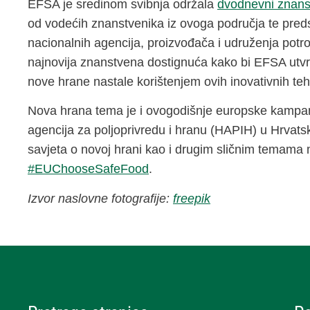
EFSA je sredinom svibnja održala
dvodnevni znanst
od vodećih znanstvenika iz ovoga područja te pred
nacionalnih agencija, proizvođača i udruženja potroša
najnovija znanstvena dostignuća kako bi EFSA utvrd
nove hrane nastale korištenjem ovih inovativnih teh
Nova hrana tema je i ovogodišnje europske kampan
agencija za poljoprivredu i hranu (HAPIH) u Hrvats
savjeta o novoj hrani kao i drugim sličnim temama
#EUChooseSafeFood
.
Izvor naslovne fotografije:
freepik