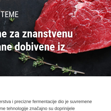
 TEME
me za znanstvenu
ane dobivene iz
jerstva i precizne fermentacije dio je suvremene
vne tehnologije značajno su doprinijele