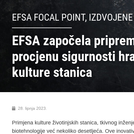
EFSA FOCAL POINT
,
IZDVOJENE
EFSA započela pripre
procjenu sigurnosti hr
kulture stanica
28. lipnja 2023.
Primjena kulture životinjskih stanica, tkivnog inžen
biotehnologije već nekoliko desetljeća. Ove inovati