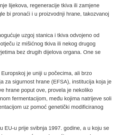
nje lijekova, regeneracije tkiva ili zamjene
le bi pronaći i u proizvodnji hrane, takozvanoj
omogućuje uzgoj stanica i tkiva odvojeno od
otječu iz mišićnog tkiva ili nekog drugog
vjetima bez drugih dijelova organa. One se
Europskoj je uniji u počecima, ali brzo
a za sigurnost hrane (EFSA), institucija koja je
e hrane poput ove, provela je nekoliko
znom fermentacijom, među kojima natrijeve soli
mentacijom uz pomoć genetički modificiranog
u EU-u prije svibnja 1997. godine, a u koju se