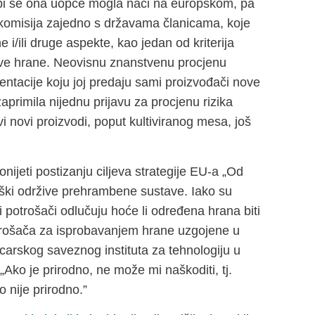
o bi se ona uopće mogla naći na europskom, pa
a komisija zajedno s državama članicama, koje
 i/ili druge aspekte, kao jedan od kriterija
nove hrane. Neovisnu znanstvenu procjenu
ntacije koju joj predaju sami proizvođači nove
zaprimila nijednu prijavu za procjenu rizika
 novi proizvodi, poput kultiviranog mesa, još
nijeti postizanju ciljeva strategije EU-a „Od
loški održive prehrambene sustave. Iako su
 potrošači odlučuju hoće li određena hrana biti
otrošača za isprobavanjem hrane uzgojene u
vicarskog saveznog instituta za tehnologiju u
„Ako je prirodno, ne može mi naškoditi, tj.
 nije prirodno.”