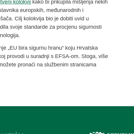
veni kolokvij
kako bi prikupila mišljenja nekih
stavnika europskih, međunarodnih i
ča. Cilj kolokvija bio je dobiti uvid u
ila svoje standarde za procjenu sigurnosti
nologija.
je „EU bira sigurnu hranu“ koju Hrvatska
koj provodi u suradnji s EFSA-om. Stoga, više
 možete pronaći na službenim stranicama