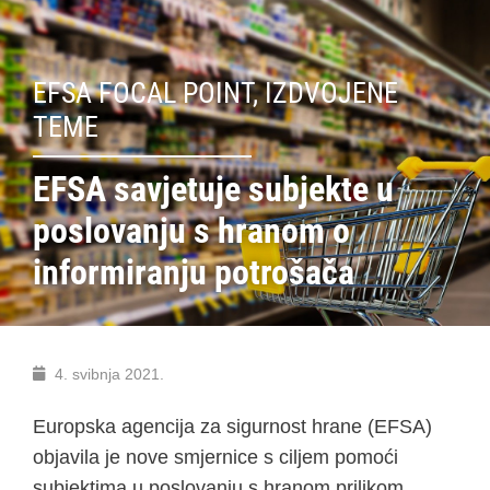
EFSA FOCAL POINT
,
IZDVOJENE
TEME
EFSA savjetuje subjekte u
poslovanju s hranom o
informiranju potrošača
4. svibnja 2021.
Europska agencija za sigurnost hrane (EFSA)
objavila je nove smjernice s ciljem pomoći
subjektima u poslovanju s hranom prilikom