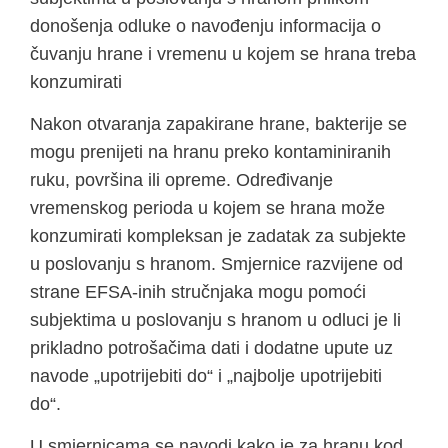
donošenja odluke o navođenju informacija o
čuvanju hrane i vremenu u kojem se hrana treba
konzumirati
Nakon otvaranja zapakirane hrane, bakterije se
mogu prenijeti na hranu preko kontaminiranih
ruku, površina ili opreme. Određivanje
vremenskog perioda u kojem se hrana može
konzumirati kompleksan je zadatak za subjekte
u poslovanju s hranom. Smjernice razvijene od
strane EFSA-inih stručnjaka mogu pomoći
subjektima u poslovanju s hranom u odluci je li
prikladno potrošačima dati i dodatne upute uz
navode „upotrijebiti do“ i „najbolje upotrijebiti
do“.
U smjernicama se navodi kako je za hranu kod