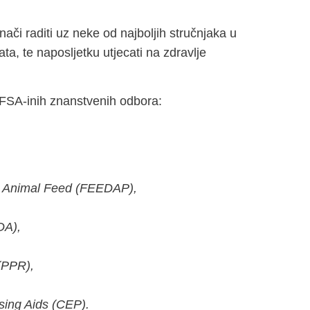
ači raditi uz neke od najboljih stručnjaka u
ta, te naposljetku utjecati na zdravlje
EFSA-inih znanstvenih odbora:
in Animal Feed (FEEDAP),
NDA),
 (PPR),
sing Aids (CEP).