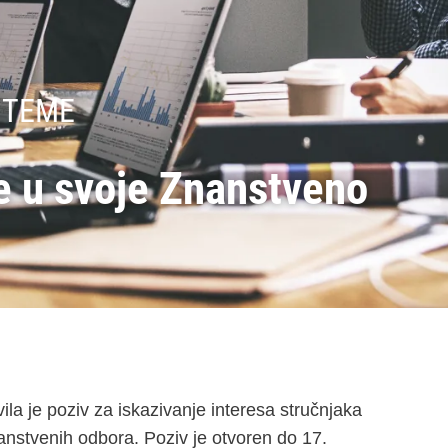
 TEME
e u svoje Znanstveno
la je poziv za iskazivanje interesa stručnjaka
nanstvenih odbora. Poziv je otvoren do 17.