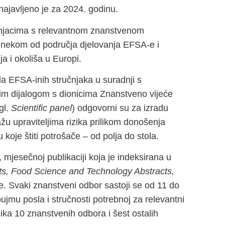
najavljeno je za 2024. godinu.
učnjacima s relevantnom znanstvenom
nekom od područja djelovanja EFSA-e i
nja i okoliša u Europi.
da EFSA-inih stručnjaka u suradnji s
im dijalogom s dionicima Znanstveno vijeće
gl.
Scientific panel
) odgovorni su za izradu
žu upraviteljima rizika prilikom donošenja
oje štiti potrošače – od polja do stola.
, mjesečnoj publikaciji koja je indeksirana u
s, Food Science and Technology Abstracts,
. Svaki znanstveni odbor sastoji se od 11 do
jmu posla i stručnosti potrebnoj za relevantni
ka 10 znanstvenih odbora i šest ostalih