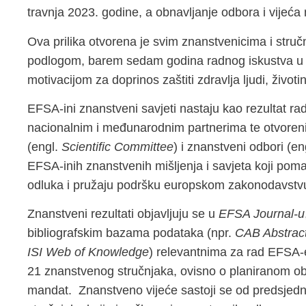
travnja 2023. godine, a obnavljanje odbora i vijeća 
Ova prilika otvorena je svim znanstvenicima i str
podlogom, barem sedam godina radnog iskustva u 
motivacijom za doprinos zaštiti zdravlja ljudi, životi
EFSA-ini znanstveni savjeti nastaju kao rezultat ra
nacionalnim i međunarodnim partnerima te otvoren
(engl.
Scientific Committee
) i znanstveni odbori (en
EFSA-inih znanstvenih mišljenja i savjeta koji poma
odluka i pružaju podršku europskom zakonodavstvu k
Znanstveni rezultati objavljuju se u
EFSA Journal-u
bibliografskim bazama podataka (npr.
CAB Abstract
ISI Web of Knowledge
) relevantnima za rad EFSA-e
21 znanstvenog stručnjaka, ovisno o planiranom obu
mandat. Znanstveno vijeće sastoji se od predsjedni