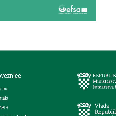
oveznice
nama
ntakt
APIH