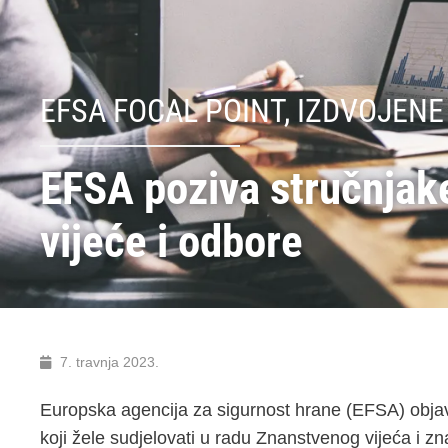
EFSA FOCAL POINT
,
IZDVOJENE
EFSA poziva stručnjak
vijeće i odbore
7. travnja 2023.
Europska agencija za sigurnost hrane (EFSA) objavi
koji žele sudjelovati u radu Znanstvenog vijeća i z