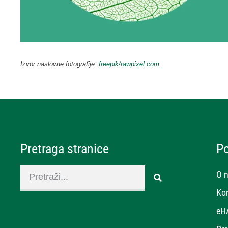
Izvor naslovne fotografije:
freepik/rawpixel.com
Pretraga stranice
P
O 
Ko
eH