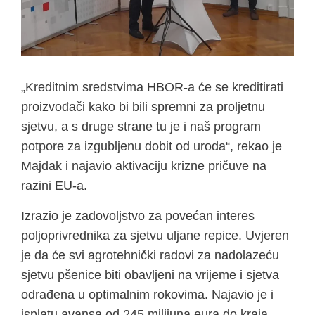
„Kreditnim sredstvima HBOR-a će se kreditirati
proizvođači kako bi bili spremni za proljetnu
sjetvu, a s druge strane tu je i naš program
potpore za izgubljenu dobit od uroda“, rekao je
Majdak i najavio aktivaciju krizne pričuve na
razini EU-a.
Izrazio je zadovoljstvo za povećan interes
poljoprivrednika za sjetvu uljane repice. Uvjeren
je da će svi agrotehnički radovi za nadolazeću
sjetvu pšenice biti obavljeni na vrijeme i sjetva
odrađena u optimalnim rokovima. Najavio je i
isplatu avansa od 245 milijuna eura do kraja