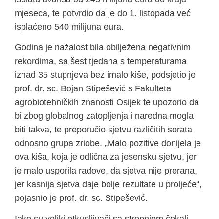
mjeseca, te potvrdio da je do 1. listopada već
isplaćeno 540 milijuna eura.
Godina je nažalost bila obilježena negativnim
rekordima, sa šest tjedana s temperaturama
iznad 35 stupnjeva bez imalo kiše, podsjetio je
prof. dr. sc. Bojan Stipešević s Fakulteta
agrobiotehničkih znanosti Osijek te upozorio da
bi zbog globalnog zatopljenja i naredna mogla
biti takva, te preporučio sjetvu različitih sorata
odnosno grupa zriobe. „Malo pozitive donijela je
ova kiša, koja je odlična za jesensku sjetvu, jer
je malo usporila radove, da sjetva nije prerana,
jer kasnija sjetva daje bolje rezultate u proljeće“,
pojasnio je prof. dr. sc. Stipešević.
Iako su veliki otkupljivači sa strepnjom čekali