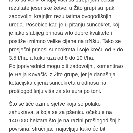
rezultate jesenske žetve, u Žito grupi su ipak
zadovoljni krajnjim rezultatima ovogodišnjih
uroda. Posebice kad je u pitanju suncokret, koji
je iako slabijeg prinosa vrlo dobre kvalitete i
postiže iznimno velike cijene na tržištu. Tako se
prosječni prinosi suncokreta i soje kreću od 3 do
3,5 t/ha, a kukuruza od 8 do 10 t/ha.
Poljoprivrednici mogu biti zadovoljni, komentirao
je Relja Kovačić iz Žito grupe, jer je današnja
kotacijska cijena suncokreta u odnosu na
prošlogodišnju viša za sto eura po toni.
Što se tiče ozime sjetve koja se polako
zahuktava, a koja se za pšenicu očekuje na
140.000 hektara što je na razini prošlogodišnjih
površina, stručnjaci najavljuju kako će biti