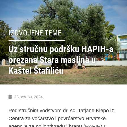
IZDVOJENE TEME
Uz stručnu podršku HAPIH-a
orezana Stara maslina u
Kaštel Štafiliću
25. ožujka 2024.
Pod stručnim vodstvom dr. sc. Tatjane Klepo iz
Centra za voćarstvo i povrćarstvo Hrvatske
agencije za poljoprivredu i hranu (HAPIH) u