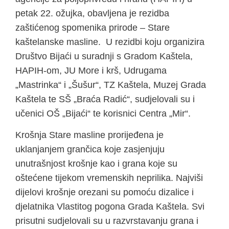
petak 22. ožujka, obavljena je rezidba
zaštićenog spomenika prirode – Stare
kaštelanske masline. U rezidbi koju organizira
Društvo Bijaći u suradnji s Gradom Kaštela,
HAPIH-om, JU More i krš, Udrugama
„Mastrinka“ i „Šušur“, TZ Kaštela, Muzej Grada
Kaštela te SŠ „Braća Radić“, sudjelovali su i
učenici OŠ „Bijaći“ te korisnici Centra „Mir“.
Krošnja Stare masline prorijeđena je
uklanjanjem grančica koje zasjenjuju
unutrašnjost krošnje kao i grana koje su
oštećene tijekom vremenskih neprilika. Najviši
dijelovi krošnje orezani su pomoću dizalice i
djelatnika Vlastitog pogona Grada Kaštela. Svi
prisutni sudjelovali su u razvrstavanju grana i