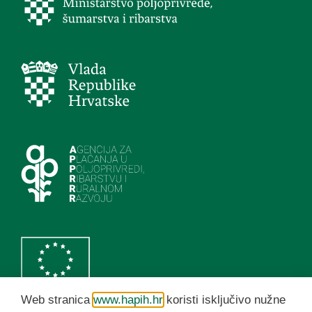
Web stranica
www.hapih.hr
koristi isključivo nužne