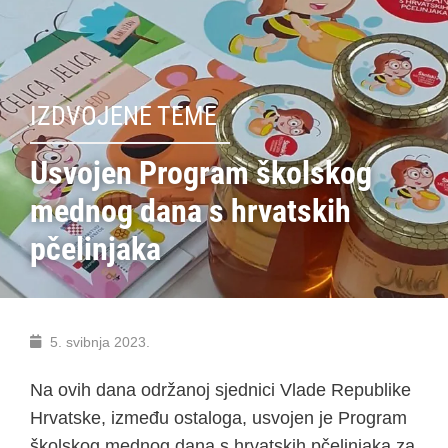
IZDVOJENE TEME
Usvojen Program školskog
mednog dana s hrvatskih
pčelinjaka
5. svibnja 2023.
Na ovih dana održanoj sjednici Vlade Republike
Hrvatske, između ostaloga, usvojen je Program
školskog mednog dana s hrvatskih pčelinjaka za