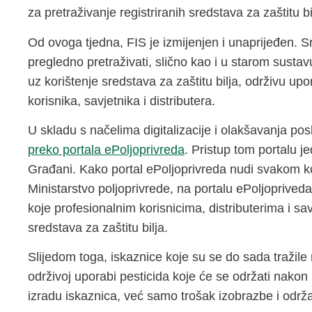
za pretraživanje registriranih sredstava za zaštitu bi
Od ovoga tjedna, FIS je izmijenjen i unaprijeđen. Sr
pregledno pretraživati, slično kao i u starom sust
uz korištenje sredstava za zaštitu bilja, održivu upo
korisnika, savjetnika i distributera.
U skladu s načelima digitalizacije i olakšavanja po
preko portala ePoljoprivreda
. Pristup tom portalu 
Građani. Kako portal ePoljoprivreda nudi svakom ko
Ministarstvo poljoprivrede, na portalu ePoljoprived
koje profesionalnim korisnicima, distributerima i s
sredstava za zaštitu bilja.
Slijedom toga, iskaznice koje su se do sada tražile 
održivoj uporabi pesticida koje će se održati nako
izradu iskaznica, već samo trošak izobrazbe i održa