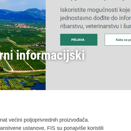
rni informacijski
znat većini poljoprivrednih proizvođača.
 znanstvene ustanove, FIS su ponajviše koristili