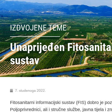
IZDVOJENE TEME
Unaprijeđen Fitosanita
sustav
7. studenoga 2022.
Fitosanitarni informacijski sustav (FIS) dobro je po
Poljoprivrednici, ali i stručne službe, javna tijela i