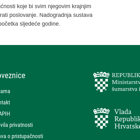
ćnosti koje bi svim njegovim krajnjim
izirati poslovanje. Nadogradnja sustava
 početka sljedeće godine.
oveznice
nama
ntakt
APIH
vila privatnosti
ava o pristupačnosti