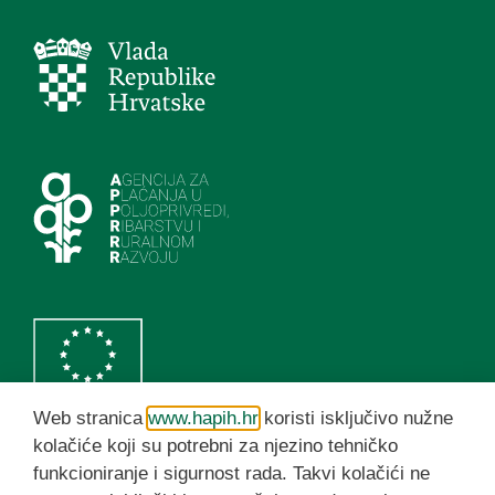
Web stranica
www.hapih.hr
koristi isključivo nužne
kolačiće koji su potrebni za njezino tehničko
funkcioniranje i sigurnost rada. Takvi kolačići ne
HAPIH YouTube kanal