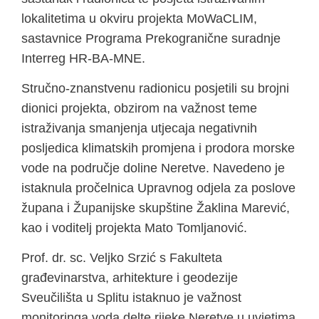
lokalitetima u okviru projekta MoWaCLIM,
sastavnice Programa Prekogranične suradnje
Interreg HR-BA-MNE.
Stručno-znanstvenu radionicu posjetili su brojni
dionici projekta, obzirom na važnost teme
istraživanja smanjenja utjecaja negativnih
posljedica klimatskih promjena i prodora morske
vode na područje doline Neretve. Navedeno je
istaknula pročelnica Upravnog odjela za poslove
župana i Županijske skupštine Žaklina Marević,
kao i voditelj projekta Mato Tomljanović.
Prof. dr. sc. Veljko Srzić s Fakulteta
građevinarstva, arhitekture i geodezije
Sveučilišta u Splitu istaknuo je važnost
monitoringa voda delte rijeke Neretve u uvjetima