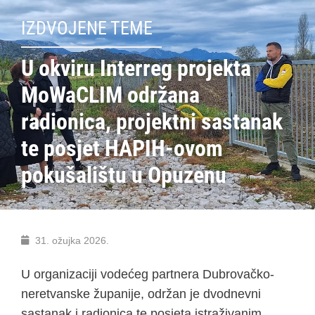
IZDVOJENE TEME
U okviru Interreg projekta
MoWaCLIM održana
radionica, projektni sastanak
te posjet HAPIH-ovom
pokušalištu u Opuzenu
31. ožujka 2026.
U organizaciji vodećeg partnera Dubrovačko-
neretvanske županije, održan je dvodnevni
sastanak i radionica te posjeta istraživanim