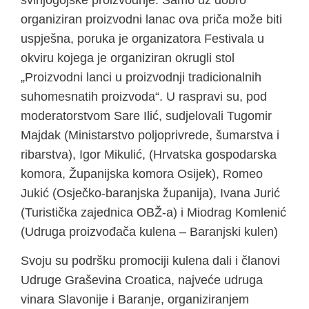
svinjogojske proizvodnje. Samo uz dobro
organiziran proizvodni lanac ova priča može biti
uspješna, poruka je organizatora Festivala u
okviru kojega je organiziran okrugli stol
„Proizvodni lanci u proizvodnji tradicionalnih
suhomesnatih proizvoda“. U raspravi su, pod
moderatorstvom Sare Ilić, sudjelovali Tugomir
Majdak (Ministarstvo poljoprivrede, šumarstva i
ribarstva), Igor Mikulić, (Hrvatska gospodarska
komora, Županijska komora Osijek), Romeo
Jukić (Osječko-baranjska županija), Ivana Jurić
(Turistička zajednica OBŽ-a) i Miodrag Komlenić
(Udruga proizvođača kulena – Baranjski kulen)
Svoju su podršku promociji kulena dali i članovi
Udruge Graševina Croatica, najveće udruga
vinara Slavonije i Baranje, organiziranjem