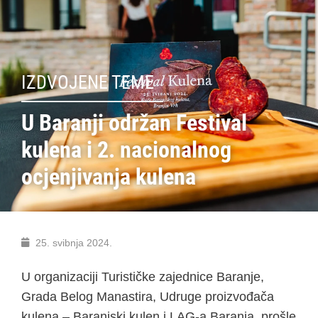
IZDVOJENE TEME
U Baranji održan Festival
kulena i 2. nacionalnog
ocjenjivanja kulena
25. svibnja 2024.
U organizaciji Turističke zajednice Baranje,
Grada Belog Manastira, Udruge proizvođača
kulena – Baranjski kulen i LAG-a Baranja, prošle