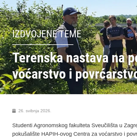
IZDVOJENE TEME
Terenska nastava na p
voćarstvo i povrćarstvo
26. svibnja 2026.
Studenti Agronomskog fakulteta Sveučilišta u Zagre
pokušalište HAPIH-ovog Centra za voćarstvo i povrć