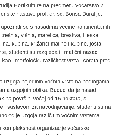
tudija Hortikulture na predmetu Voćarstvo 2
nske nastave prof. dr. sc. Borisa Duralije.
ku upoznati se s nasadima većine kontinentalnih
trešnja, višnja, marelica, breskva, lijeska,
alina, kupina, križanci maline i kupine, josta,
nte, studenti su razgledali i matični nasad
e, kao i morfološku različitost vrsta i sorata pred
aza uzgoja pojedinih voćnih vrsta na podlogama
rmama uzgojnih oblika. Budući da je nasad
ak na površini većoj od 15 hektara, s
e i sustavom za navodnjavanje, studenti su na
hnologije uzgoja različitim voćnim vrstama.
u kompleksnost organizacije voćarske