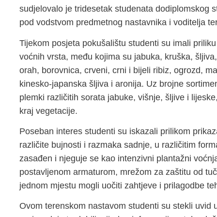
sudjelovalo je tridesetak studenata dodiplomskog s
pod vodstvom predmetnog nastavnika i voditelja tere
Tijekom posjeta pokušalištu studenti su imali prili
voćnih vrsta, među kojima su jabuka, kruška, šljiva, 
orah, borovnica, crveni, crni i bijeli ribiz, ogrozd, m
kinesko-japanska šljiva i aronija. Uz brojne sortime
plemki različitih sorata jabuke, višnje, šljive i lijesk
kraj vegetacije.
Poseban interes studenti su iskazali prilikom prik
različite bujnosti i razmaka sadnje, u različitim fo
zasađen i njeguje se kao intenzivni plantažni voćnj
postavljenom armaturom, mrežom za zaštitu od tuč
jednom mjestu mogli uočiti zahtjeve i prilagodbe te
Ovom terenskom nastavom studenti su stekli uvid 