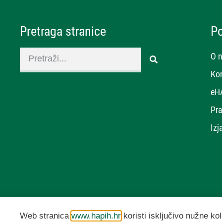
Pretraga stranice
P
O 
Ko
eH
Pra
Izj
Web stranica
www.hapih.hr
koristi isključivo nužne kol