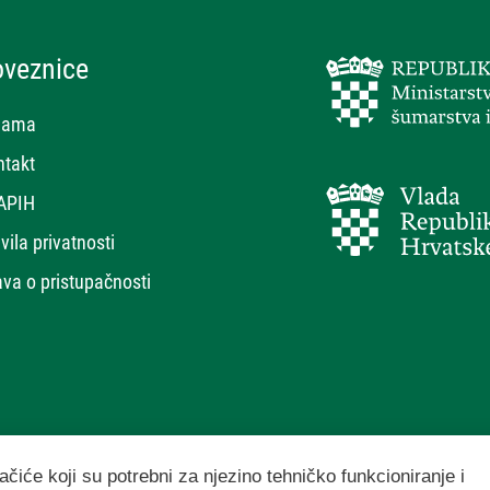
oveznice
nama
ntakt
APIH
vila privatnosti
ava o pristupačnosti
ačiće koji su potrebni za njezino tehničko funkcioniranje i