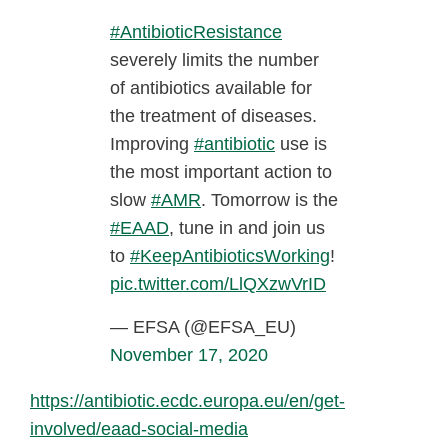
#AntibioticResistance
severely limits the number
of antibiotics available for
the treatment of diseases.
Improving
#antibiotic
use is
the most important action to
slow
#AMR
. Tomorrow is the
#EAAD
, tune in and join us
to
#KeepAntibioticsWorking
!
pic.twitter.com/LlQXzwVrID
— EFSA (@EFSA_EU)
November 17, 2020
https://antibiotic.ecdc.europa.eu/en/get-
involved/eaad-social-media