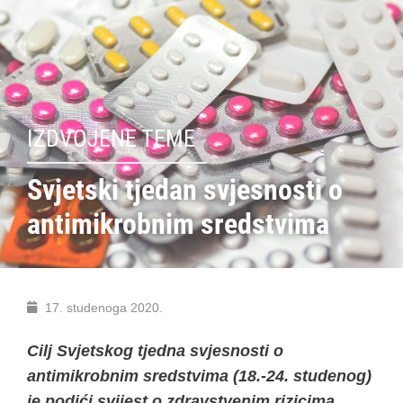
IZDVOJENE TEME
Svjetski tjedan svjesnosti o
antimikrobnim sredstvima
17. studenoga 2020.
Cilj Svjetskog tjedna svjesnosti o
antimikrobnim sredstvima (18.-24. studenog)
je podići svijest o zdravstvenim rizicima