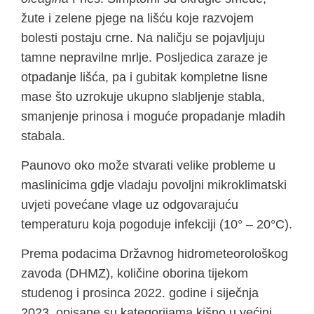
žute i zelene pjege na lišću koje razvojem
bolesti postaju crne. Na naličju se pojavljuju
tamne nepravilne mrlje. Posljedica zaraze je
otpadanje lišća, pa i gubitak kompletne lisne
mase što uzrokuje ukupno slabljenje stabla,
smanjenje prinosa i moguće propadanje mladih
stabala.
Paunovo oko može stvarati velike probleme u
maslinicima gdje vladaju povoljni mikroklimatski
uvjeti povećane vlage uz odgovarajuću
temperaturu koja pogoduje infekciji (10° – 20°C).
Prema podacima Državnog hidrometeorološkog
zavoda (DHMZ), količine oborina tijekom
studenog i prosinca 2022. godine i siječnja
2023. opisane su kategorijama kišno u većini