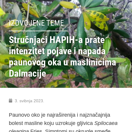
IZDVOJENE TEME
Stručnjaci HAPIH-a prate
intenzitet pojave i napada
paunovog oka u maslinicima
Dalmacije
3. svibnja 2023.
Paunovo oko je najraširenija i najznačajnija
bolest masline koju uzrokuje gljivica
Spilocaea
oleagina
Fries. Simptomi su okrugle smeđe,