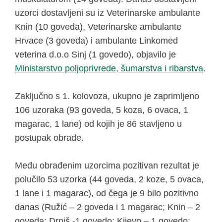
uzorci dostavljeni su iz Veterinarske ambulante
Knin (10 goveda), Veterinarske ambulante
Hrvace (3 goveda) i ambulante Linkomed
veterina d.o.o Sinj (1 govedo), objavilo je
Ministarstvo poljoprivrede, šumarstva i ribarstva
.
Zaključno s 1. kolovoza, ukupno je zaprimljeno
106 uzoraka (93 goveda, 5 koza, 6 ovaca, 1
magarac, 1 lane) od kojih je 86 stavljeno u
postupak obrade.
Među obrađenim uzorcima pozitivan rezultat je
polučilo 53 uzorka (44 goveda, 2 koze, 5 ovaca,
1 lane i 1 magarac), od čega je 9 bilo pozitivno
danas (Ružić – 2 goveda i 1 magarac; Knin – 2
goveda; Drniš -1 govedo; Kijevo – 1 govedo;