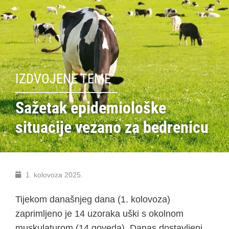
IZDVOJENE TEME
Sažetak epidemiološke
situacije vezano za bedrenicu
1. kolovoza 2025.
Tijekom današnjeg dana (1. kolovoza)
zaprimljeno je 14 uzoraka uški s okolnom
muskulaturom (14 goveda). Danas dostavljeni