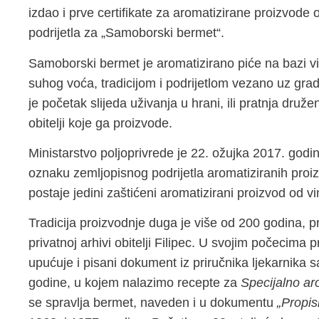
izdao i prve certifikate za aromatizirane proizvod
podrijetla za „Samoborski bermet“.
Samoborski bermet je aromatizirano piće na bazi 
suhog voća, tradicijom i podrijetlom vezano uz grad
je početak slijeda uživanja u hrani, ili pratnja dru
obitelji koje ga proizvode.
Ministarstvo poljoprivrede je 22. ožujka 2017. godi
oznaku zemljopisnog podrijetla aromatiziranih pro
postaje jedini zaštićeni aromatizirani proizvod od v
Tradicija proizvodnje duga je više od 200 godina
privatnoj arhivi obitelji Filipec. U svojim počecima 
upućuje i pisani dokument iz priručnika ljekarnik
godine, u kojem nalazimo recepte za
Specijalno ar
se spravlja bermet, naveden i u dokumentu
„Propis