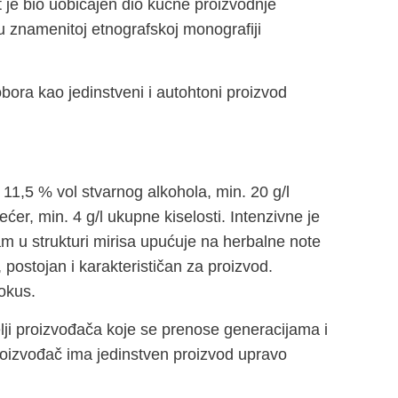
 je bio uobičajen dio kućne proizvodnje
 u znamenitoj etnografskoj monografiji
bora kao jedinstveni i autohtoni proizvod
11,5 % vol stvarnog alkohola, min. 20 g/l
ćer, min. 4 g/l ukupne kiselosti. Intenzivne je
am u strukturi mirisa upućuje na herbalne note
 postojan i karakterističan za proizvod.
okus.
lji proizvođača koje se prenose generacijama i
proizvođač ima jedinstven proizvod upravo