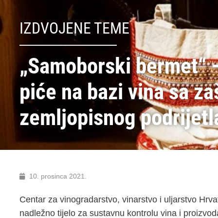
IZDVOJENE TEME
„Samoborski bermet“ –
piće na bazi vina sa 
zemljopisnog podrijetl
10. prosinca 2021.
Centar za vinogradarstvo, vinarstvo i uljarstvo Hrva
nadležno tijelo za sustavnu kontrolu vina i proizvo