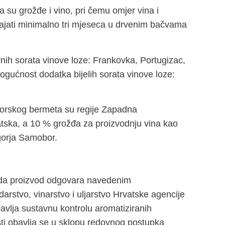
su grožđe i vino, pri čemu omjer vina i
rajati minimalno tri mjeseca u drvenim bačvama
nih sorata vinove loze: Frankovka, Portugizac,
mogućnost dodatka bijelih sorata vinove loze:
borskog bermeta su regije Zapadna
atska, a 10 % grožđa za proizvodnju vina kao
ogorja Samobor.
rni da proizvod odgovara navedenim
arstvo, vinarstvo i uljarstvo Hrvatske agencije
bavlja sustavnu kontrolu aromatiziranih
sti obavlja se u sklopu redovnog postupka