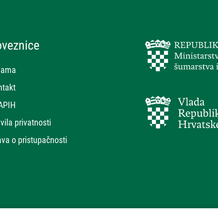
oveznice
nama
ntakt
APIH
vila privatnosti
ava o pristupačnosti