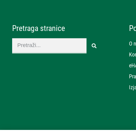
Pretraga stranice
P
O 
Ko
eH
Pra
Izj