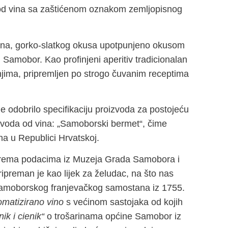
e od vina sa zaštićenom oznakom zemljopisnog
vina, gorko-slatkog okusa upotpunjeno okusom
 Samobor. Kao profinjeni aperitiv tradicionalan
ženjima, pripremljen po strogo čuvanim receptima
ne odobrilo specifikaciju proizvoda za postojeću
izvoda od vina: „Samoborski bermet“, čime
ina u Republici Hrvatskoj.
, prema podacima iz Muzeja Grada Samobora i
pripreman je kao lijek za želudac, na što nas
a samoborskog franjevačkog samostana iz 1755.
omatizirano vino
s većinom sastojaka od kojih
nik i cienik“
o trošarinama općine Samobor iz