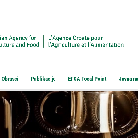
Obrasci
Publikacije
EFSA Focal Point
Javna n