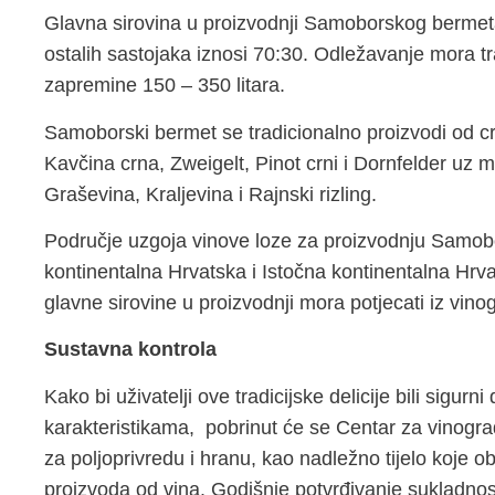
Glavna sirovina u proizvodnji Samoborskog bermeta 
ostalih sastojaka iznosi 70:30. Odležavanje mora t
zapremine 150 – 350 litara.
Samoborski bermet se tradicionalno proizvodi od cr
Kavčina crna, Zweigelt, Pinot crni i Dornfelder uz 
Graševina, Kraljevina i Rajnski rizling.
Područje uzgoja vinove loze za proizvodnju Samo
kontinentalna Hrvatska i Istočna kontinentalna Hrv
glavne sirovine u proizvodnji mora potjecati iz vin
Sustavna kontrola
Kako bi uživatelji ove tradicijske delicije bili sigu
karakteristikama, pobrinut će se Centar za vinograd
za poljoprivredu i hranu, kao nadležno tijelo koje o
proizvoda od vina. Godišnje potvrđivanje sukladno