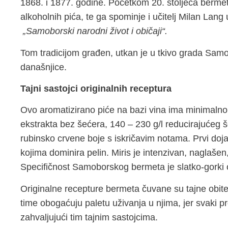
1868. i 1877. godine. Početkom 20. stoljeća bermet
alkoholnih pića, te ga spominje i učitelj Milan Lang
„Samoborski narodni život i običaji“.
Tom tradicijom građen, utkan je u tkivo grada Samo
današnjice.
Tajni sastojci originalnih receptura
Ovo aromatizirano piće na bazi vina ima minimalno 
ekstrakta bez šećera, 140 – 230 g/l reducirajućeg še
rubinsko crvene boje s iskričavim notama. Prvi doj
kojima dominira pelin. Miris je intenzivan, naglašen,
Specifičnost Samoborskog bermeta je slatko-gorki 
Originalne recepture bermeta čuvane su tajne obite
time obogaćuju paletu uživanja u njima, jer svaki 
zahvaljujući tim tajnim sastojcima.