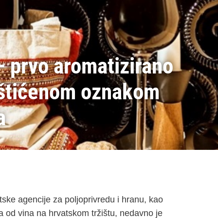
 prvo aromatizirano
zaštićenom oznakom
a
tske agencije za poljoprivredu i hranu, kao
da od vina na hrvatskom tržištu, nedavno je