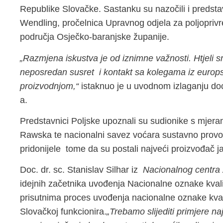
Republike Slovačke. Sastanku su nazočili i predsta
Wendling, pročelnica Upravnog odjela za poljoprivr
područja Osječko-baranjske županije.
„Razmjena iskustva je od iznimne važnosti. Htjeli
neposredan susret i kontakt sa kolegama iz europ
proizvodnjom,“
istaknuo je u uvodnom izlaganju doc
a.
Predstavnici Poljske upoznali su sudionike s mjera
Rawska te nacionalni savez voćara sustavno provodi
pridonijele tome da su postali najveći proizvođač 
Doc. dr. sc. Stanislav Silhar iz
Nacionalnog centra 
idejnih začetnika uvođenja Nacionalne oznake kvali
prisutnima proces uvođenja nacionalne oznake kvalit
Slovačkoj funkcionira.
„Trebamo slijediti primjere 