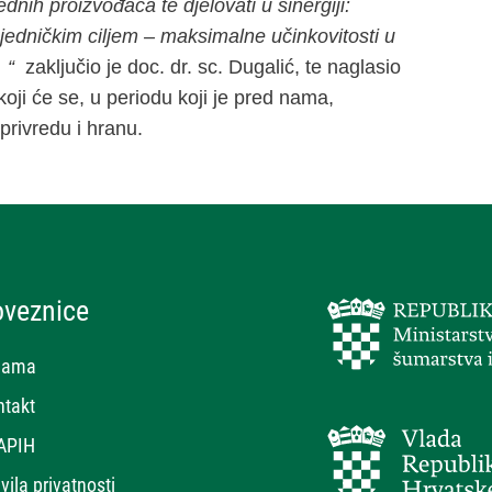
nih proizvođača te djelovati u sinergiji:
zajedničkim ciljem – maksimalne učinkovitosti u
 “
zaključio je doc. dr. sc. Dugalić, te naglasio
oji će se, u periodu koji je pred nama,
privredu i hranu.
oveznice
nama
ntakt
APIH
vila privatnosti