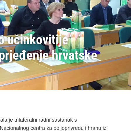
 učinkovitije
prjeđenje hrvatske
la je trilateralni radni sastanak s
acionalnog centra za poljoprivredu i hranu iz