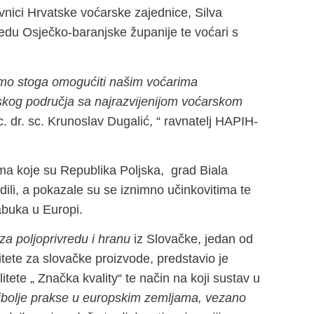
vnici Hrvatske voćarske zajednice, Silva
edu Osječko-baranjske županije te voćari s
 smo stoga omogućiti našim voćarima
skog područja sa najrazvijenijom voćarskom
. dr. sc. Krunoslav Dugalić, “ ravnatelj HAPIH-
ma koje su Republika Poljska, grad Biala
li, a pokazale su se iznimno učinkovitima te
jabuka u Europi.
za poljoprivredu i hranu
iz Slovačke, jedan od
tete za slovačke proizvode, predstavio je
ete „ Značka kvality“ te način na koji sustav u
najbolje prakse u europskim zemljama, vezano