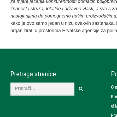
za mjere jačanja konkurentnosti domaćih poljoprivred
znanost i struka, lokalne i državne vlasti, a sve s 
nastojanjima da pomognemo našim proizvođačima,
kako je ovo samo jedan u nizu ovakvih sastanaka, k
organizirati u prostorima Hrvatske agencije za poljo
Pretraga stranice
P
O 
Ko
eH
Pra