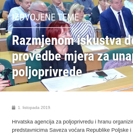
IZDVOJENE TEME
Razmjenom iskustva do
provedbe mjera za una
poljoprivrede
1. listopada 2019.
Hrvatska agencija za poljoprivredu i hranu organizira
predstavnicima Saveza voćara Republike Poljske i N