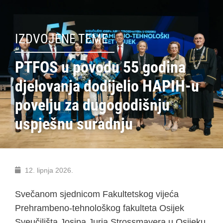
IZDVOJENE TEME
PTFOS u povodu 55 godina
djelovanja dodijelio HAPIH-u
povelju za dugogodišnju
uspješnu suradnju
12. lipnja 2026.
Svečanom sjednicom Fakultetskog vijeća
Prehrambeno-tehnološkog fakulteta Osijek
Sveučilišta Josipa Jurja Strossmayera u Osijeku