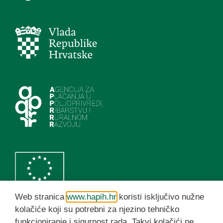
Web stranica
www.hapih.hr
koristi isključivo nužne
kolačiće koji su potrebni za njezino tehničko
funkcioniranje i sigurnost rada. Takvi kolačići ne
HAPIH YouTube kanal