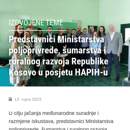
IZDVOJENE TEME
Predstavnici Ministarstva
poljoprivrede, šumarstva i
ruralnog razvoja Republike
Kosovo u posjetu HAPIH-u
13. rujna 2023.
U cilju jačanja međunarodne suradnje i
razmjene iskustava, predstavnici Ministarstva
poljoprivrede, šumarstva i ruralnog razvoja