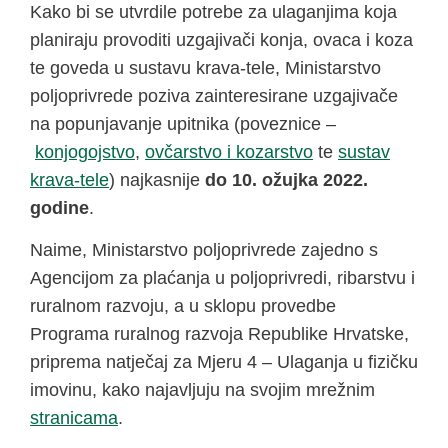
Kako bi se utvrdile potrebe za ulaganjima koja
planiraju provoditi uzgajivači konja, ovaca i koza
te goveda u sustavu krava-tele, Ministarstvo
poljoprivrede poziva zainteresirane uzgajivače
na popunjavanje upitnika (poveznice –
konjogojstvo
,
ovčarstvo i kozarstvo
te
sustav
krava-tele
) najkasnije
do 10. ožujka 2022.
godine
.
Naime, Ministarstvo poljoprivrede zajedno s
Agencijom za plaćanja u poljoprivredi, ribarstvu i
ruralnom razvoju, a u sklopu provedbe
Programa ruralnog razvoja Republike Hrvatske,
priprema natječaj za Mjeru 4 – Ulaganja u fizičku
imovinu, kako najavljuju na svojim mrežnim
stranicama
.