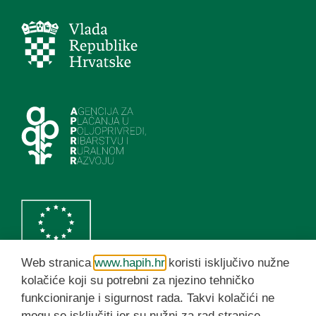
Web stranica
www.hapih.hr
koristi isključivo nužne
kolačiće koji su potrebni za njezino tehničko
funkcioniranje i sigurnost rada. Takvi kolačići ne
HAPIH YouTube kanal
mogu se isključiti jer su nužni za rad stranice.