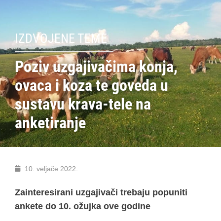
IZDVOJENE TEME
Poziv uzgajivačima konja,
ovaca i koza te goveda u
sustavu krava-tele na
anketiranje
10. veljače 2022.
Zainteresirani uzgajivači trebaju popuniti
ankete do 10. ožujka ove godine