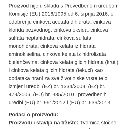
Proizvod nije u skladu s Provedbenom uredbom
Komisije (EU) 2016/1095 оd 6. srpnja 2016. o
odobrenju cinkova acetata dihidrata, cinkova
klorida bezvodnog, cinkova oksida, cinkova
sulfata heptahidrata, cinkova sulfata
monohidrata, cinkova kelata iz hidrata
aminokiselina, cinkova kelata iz hidrolizata
bjelančevina, cinkova kelata glicin hidrata (kruti)
i cinkova kelata glicin hidrata (tekući) kao
dodataka hrani za sve životinjske vrste te o
izmjeni uredbi (EZ) br. 1334/2003, (EZ) br.
479/2006, (EU) br. 335/2010 i provedbenih
uredbi (EU) br. 991/2012 i (EU) br. 636/2013
Podaci o proizvodu:
Proizvodi i stavlja na tržište:
Tvornica stočne