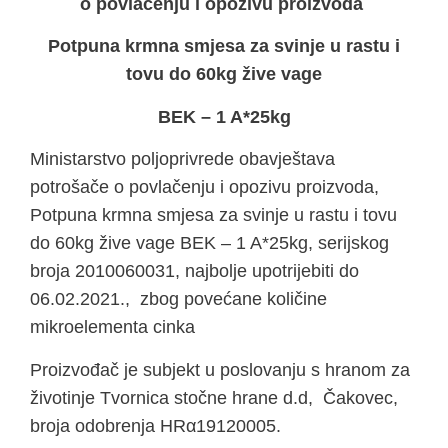
o povlačenju i opozivu proizvoda
Potpuna krmna smjesa za svinje u rastu i
tovu do 60kg žive vage
BEK – 1 A*25kg
Ministarstvo poljoprivrede obavještava
potrošače o povlačenju i opozivu proizvoda,
Potpuna krmna smjesa za svinje u rastu i tovu
do 60kg žive vage BEK – 1 A*25kg, serijskog
broja 2010060031, najbolje upotrijebiti do
06.02.2021., zbog povećane količine
mikroelementa cinka
Proizvođač je subjekt u poslovanju s hranom za
životinje Tvornica stočne hrane d.d, Čakovec,
broja odobrenja HRα19120005.