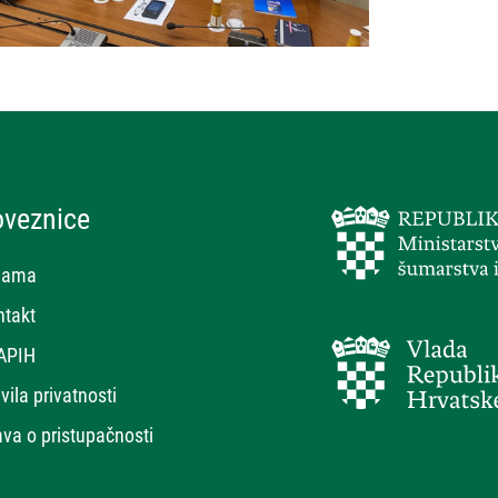
oveznice
nama
ntakt
APIH
vila privatnosti
ava o pristupačnosti