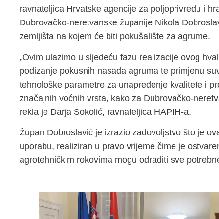
ravnateljica Hrvatske agencije za poljoprivredu i hr
Dubrovačko-neretvanske županije Nikola Dobroslav
zemljišta na kojem će biti pokušalište za agrume.
„Ovim ulazimo u sljedeću fazu realizacije ovog hva
podizanje pokusnih nasada agruma te primjenu suvr
tehnološke parametre za unapređenje kvalitete i pr
značajnih voćnih vrsta, kako za Dubrovačko-neretva
rekla je Darja Sokolić, ravnateljica HAPIH-a.
Župan Dobroslavić je izrazio zadovoljstvo što je ov
uporabu, realiziran u pravo vrijeme čime je ostvar
agrotehničkim rokovima mogu odraditi sve potrebne