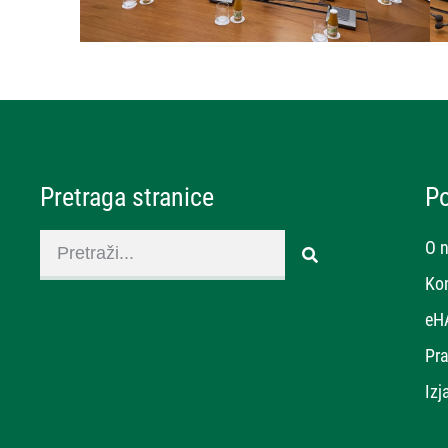
Pretraga stranice
P
O 
Ko
eH
Pra
Izj