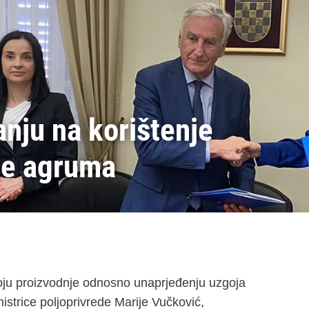
nju na korištenje
šte agruma
oju proizvodnje odnosno unaprjeđenju uzgoja
strice poljoprivrede Marije Vučković,