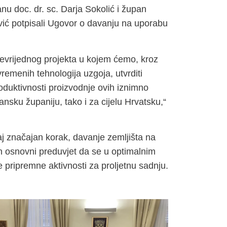
anu doc. dr. sc. Darja Sokolić i župan
ić potpisali Ugovor o davanju na uporabu
levrijednog projekta u kojem ćemo, kroz
emenih tehnologija uzgoja, utvrditi
oduktivnosti proizvodnje ovih iznimno
nsku županiju, tako i za cijelu Hrvatsku,“
aj značajan korak, davanje zemljišta na
en osnovni preduvjet da se u optimalnim
 pripremne aktivnosti za proljetnu sadnju.