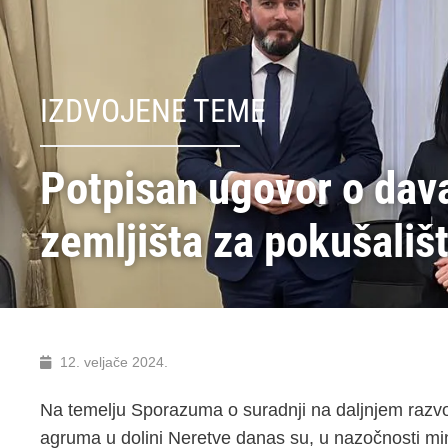
IZDVOJENE TEME
Potpisan ugovor o dava
zemljišta za pokušali
12. veljače 2024.
Na temelju Sporazuma o suradnji na daljnjem razv
agruma u dolini Neretve danas su, u nazočnosti mini