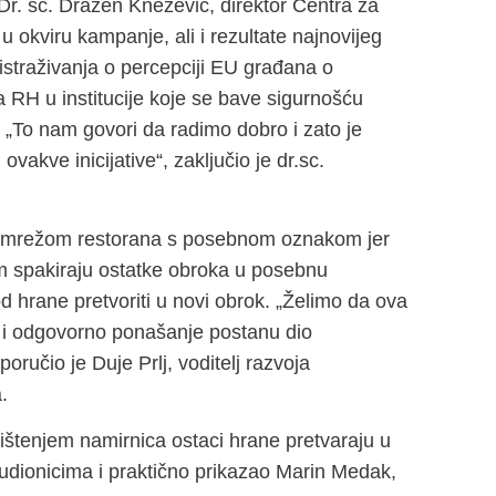
r. sc. Dražen Knežević, direktor Centra za
 okviru kampanje, ali i rezultate najnovijeg
straživanja o percepciji EU građana o
 RH u institucije koje se bave sigurnošću
 „To nam govori da radimo dobro i zato je
vakve inicijative“, zaključio je dr.sc.
ju s mrežom restorana s posebnom oznakom jer
im spakiraju ostatke obroka u posebnu
od hrane pretvoriti u novi obrok. „Želimo da ova
 i odgovorno ponašanje postanu dio
učio je Duje Prlj, voditelj razvoja
.
ištenjem namirnica ostaci hrane pretvaraju u
udionicima i praktično prikazao Marin Medak,