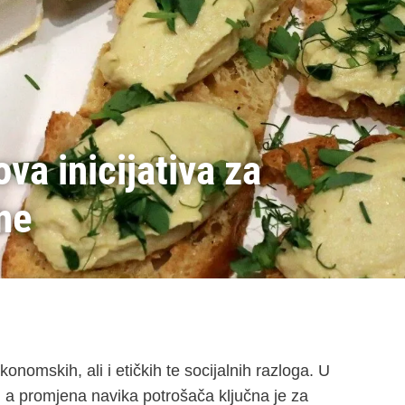
va inicijativa za
ne
onomskih, ali i etičkih te socijalnih razloga. U
 a promjena navika potrošača ključna je za