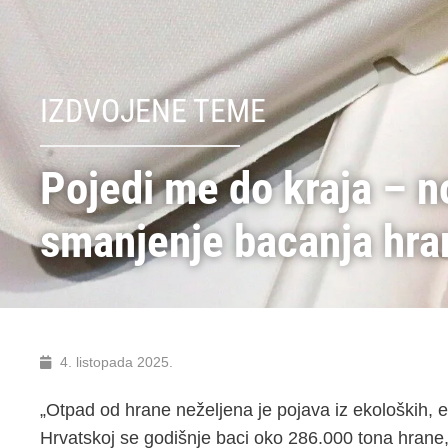
IZDVOJENE TEME
Pojedi me do kraja – no
smanjenje bacanja hra
4. listopada 2025.
„Otpad od hrane neželjena je pojava iz ekoloških, ek
Hrvatskoj se godišnje baci oko 286.000 tona hrane,