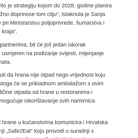
ilo je strategiju kojom do 2028. godine planira
no doprinose tom cilju“, istaknula je Sanja
 pri Ministarstvu poljoprivrede, šumarstva i
 kraja“.
partnerima, bit će još jedan iskorak
usmjeren na podizanje svijesti, mijenjanje
nata.
uti da hrana nije otpad nego vrijednost koju
ta, stoga će se prikladnom ambalažom s ovim
ličine otpada od hrane u restoranima i
omogućuje iskorištavanje svih namirnica
d hrane u kućanstvima komunicira i Hrvatska
ji „Safe2Eat“ koju provodi u suradnji s