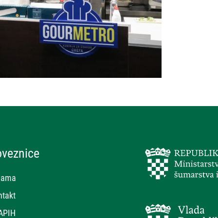
oveznice
nama
ntakt
APIH