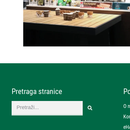
Pretraga stranice
P
O 
Ko
eH