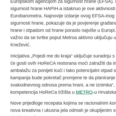
Europskom agencijom za sigurnost hrane (EFSA). D
sigurnost hrane HAPIH-a istaknuo je ove aktivnosti u
Eurobarometra. Najnovije izdanje ovog EFSA-inog i
sigurnosti hrane, pokazuje da je povjerenje građana
hrane i otpadom od hrane poraslo najviše u Europi.
važno da se tvrtke poput Metroa aktivno uključuju u o
Knežević.
Inicijativa „Pojedi me do kraja“ uključuje suradn
će gosti ovih HoReCA restorana moći zatražiti da 
ambalažu za ponijeti kući i tako potencijalni otpad 
kampanja bude pokretač promjene te da planiranje
svakodnevnog odnosa prema hrani, a ne iznimka“, por
kompetencija HoReCa tržišta u
METRO
-u Hrvatska
Nove prijedloge recepata kojima se racionalnim kor
nova kreativna i ukusna jela odmah je okupljenim s