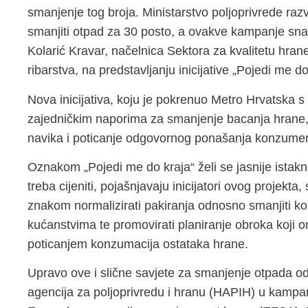
smanjenje tog broja. Ministarstvo poljoprivrede razv
smanjiti otpad za 30 posto, a ovakve kampanje snaž
Kolarić Kravar, načelnica Sektora za kvalitetu hrane
ribarstva, na predstavljanju inicijative „Pojedi me do
Nova inicijativa, koju je pokrenuo Metro Hrvatska s 
zajedničkim naporima za smanjenje bacanja hrane, 
navika i poticanje odgovornog ponašanja konzume
Oznakom „Pojedi me do kraja“ želi se jasnije istakn
treba cijeniti, pojašnjavaju inicijatori ovog projek
znakom normalizirati pakiranja odnosno smanjiti ko
kućanstvima te promovirati planiranje obroka koji 
poticanjem konzumacija ostataka hrane.
Upravo ove i slične savjete za smanjenje otpada o
agencija za poljoprivredu i hranu (HAPIH) u kampan