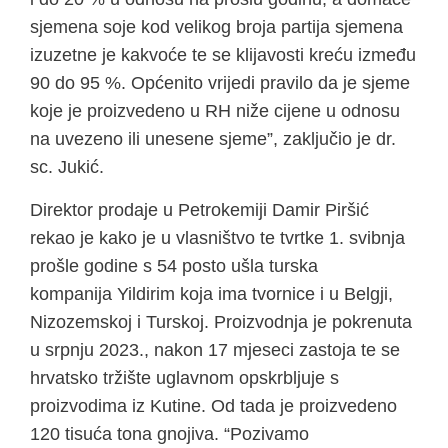
sjemena soje kod velikog broja partija sjemena
izuzetne je kakvoće te se klijavosti kreću između
90 do 95 %. Općenito vrijedi pravilo da je sjeme
koje je proizvedeno u RH niže cijene u odnosu
na uvezeno ili unesene sjeme”, zaključio je dr.
sc. Jukić.
Direktor prodaje u Petrokemiji Damir Piršić
rekao je kako je u vlasništvo te tvrtke 1. svibnja
prošle godine s 54 posto ušla turska
kompanija Yildirim koja ima tvornice i u Belgji,
Nizozemskoj i Turskoj. Proizvodnja je pokrenuta
u srpnju 2023., nakon 17 mjeseci zastoja te se
hrvatsko tržište uglavnom opskrbljuje s
proizvodima iz Kutine. Od tada je proizvedeno
120 tisuća tona gnojiva. “Pozivamo