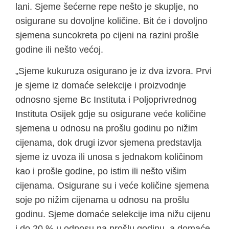
lani. Sjeme šećerne repe nešto je skuplje, no
osigurane su dovoljne količine. Bit će i dovoljno
sjemena suncokreta po cijeni na razini prošle
godine ili nešto većoj.
„Sjeme kukuruza osigurano je iz dva izvora. Prvi
je sjeme iz domaće selekcije i proizvodnje
odnosno sjeme Bc Instituta i Poljoprivrednog
Instituta Osijek gdje su osigurane veće količine
sjemena u odnosu na prošlu godinu po nižim
cijenama, dok drugi izvor sjemena predstavlja
sjeme iz uvoza ili unosa s jednakom količinom
kao i prošle godine, po istim ili nešto višim
cijenama. Osigurane su i veće količine sjemena
soje po nižim cijenama u odnosu na prošlu
godinu. Sjeme domaće selekcije ima nižu cijenu
i do 20 % u odnosu na prošlu godinu, a domaće