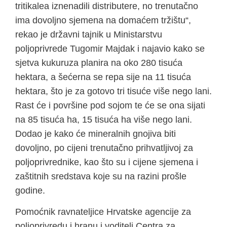
tritikalea iznenadili distributere, no trenutačno
ima dovoljno sjemena na domaćem tržištu“,
rekao je državni tajnik u Ministarstvu
poljoprivrede Tugomir Majdak i najavio kako se
sjetva kukuruza planira na oko 280 tisuća
hektara, a šećerna se repa sije na 11 tisuća
hektara, što je za gotovo tri tisuće više nego lani.
Rast će i površine pod sojom te će se ona sijati
na 85 tisuća ha, 15 tisuća ha više nego lani.
Dodao je kako će mineralnih gnojiva biti
dovoljno, po cijeni trenutačno prihvatljivoj za
poljoprivrednike, kao što su i cijene sjemena i
zaštitnih sredstava koje su na razini prošle
godine.
Pomoćnik ravnateljice Hrvatske agencije za
poljoprivredu i hranu i voditelj Centra za