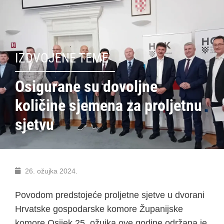
IZDVOJENE TEME
Osigurane su dovoljne
količine sjemena za proljetnu
sjetvu
26. ožujka 2024.
Povodom predstojeće proljetne sjetve u dvorani
Hrvatske gospodarske komore Županijske
komore Osijek 25. ožujka ove godine održana je