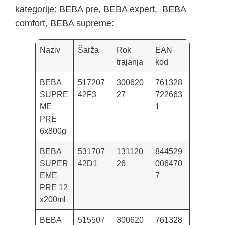
kategorije: BEBA pre, BEBA expert, BEBA
comfort, BEBA supreme:
Naziv
Šarža
Rok
EAN
trajanja
kod
BEBA
517207
300620
761328
SUPRE
42F3
27
722663
ME
1
PRE
6x800g
BEBA
531707
131120
844529
SUPER
42D1
26
006470
EME
7
PRE 12
x200ml
BEBA
515507
300620
761328