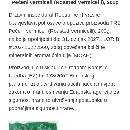
Pečeni vermiceli (Roasted Vermicelli), 200g
Državni inspektorat Republike Hrvatske
obavještava potrošače o opozivu proizvoda TRS
Pečeni vermiceli (Roasted Vermicelli), 200g,
najbolje upotrijebiti do: 31. ožujak 2027., LOT: B
# 202410222560, zbog povećane količine
mineralnih aromatičnih ulja (MOAH).
Proizvod nije u skladu s Uredbom Komisije
Uredba (EZ) br. 178/2002 Europskog
parlamenta o utvrđivanju općih načela i uvjeta
zakona o hrani, osnivanju Europske agencije za
sigurnost hrane te utvrđivanju postupaka u
područjima sigurnosti hrane.