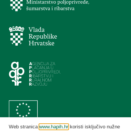
Web stranica
www.hapih.hr
koristi isključivo nužne