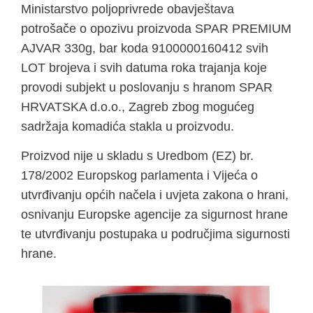
Ministarstvo poljoprivrede obavještava
potrošače o opozivu proizvoda SPAR PREMIUM
AJVAR 330g, bar koda 9100000160412 svih
LOT brojeva i svih datuma roka trajanja koje
provodi subjekt u poslovanju s hranom SPAR
HRVATSKA d.o.o., Zagreb zbog mogućeg
sadržaja komadića stakla u proizvodu.
Proizvod nije u skladu s Uredbom (EZ) br.
178/2002 Europskog parlamenta i Vijeća o
utvrđivanju općih načela i uvjeta zakona o hrani,
osnivanju Europske agencije za sigurnost hrane
te utvrđivanju postupaka u područjima sigurnosti
hrane.